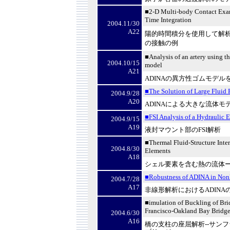
■2-D Multi-body Contact Exam
Time Integration
2004.11/30
A22
陽的時間積分を使用して解
の接触の例
■Analysis of an artery using t
2004.10/15
model
A21
ADINA
の異方性ゴムモデル
■The Solution of Large Fluid
2004.9/28
A20
ADINA
による大きな流体モ
■FSI Analysis of a Hydraulic
2004.9/15
A19
液封マウント部の
FSI
解析
■Thermal Fluid-Structure Inter
2004.8/30
Elements
A18
シェル要素を含む熱の流体
■Robustness of ADINA in Nonl
2004.7/28
A17
非線形解析における
ADINA
■imulation of Buckling of Brid
Francisco-Oakland Bay Bridg
2004.6/30
A16
橋の支柱の座屈解析
--
サンフ