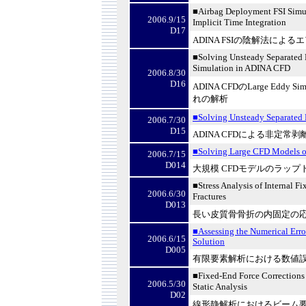
■Airbag Deployment FSI Simu
2006.9/15
Implicit Time Integration
D17
ADINA FSI
の陰解法によるエ
■Solving Unsteady Separated
Simulation in ADINA CFD
2006.8/30
D16
ADINA CFD
の
Large Eddy Sim
れの解析
■Solving Unsteady Separated
2006.7/30
D15
ADINA CFD
による非定常剥
■Solving Large CFD Models o
2006.7/15
D014
大規模
CFD
モデルのラップ
■Stress Analysis of Internal F
2006.6/30
Fractures
D013
長い皮質骨骨折の内固定の
■Assessing the Numerical Error
2006.6/15
Solution
D005
有限要素解析における数値
■Fixed-End Force Corrections
2006.5/30
Static Analysis
D02
線形静解析におけるビーム