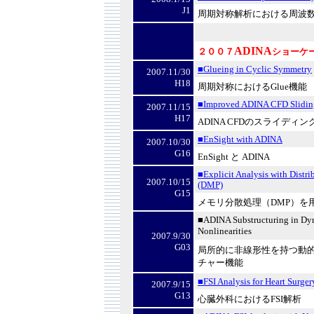
J1
周期対称解析における周波
ADINA
２００７
ショーケ
■Glueing in Cyclic Symmetry
2007.11/30
H18
周期対称における
Glue
機能
■Improved ADINA CFD Slidin
2007.11/15
H17
ADINA CFD
のスライディン
■EnSight with ADINA
2007.10/30
G16
EnSight
と
ADINA
■Explicit Analysis with Distr
2007.10/15
(DMP)
G15
メモリ分散処理（
DMP
）を
■ADINA Substructuring in Dyn
Nonlinearities
2007.9/30
G03
局所的に非線形性を持つ動
チャー機能
■FSI Analysis for Heart Surger
2007.9/15
G13
心臓外科における
FSI
解析