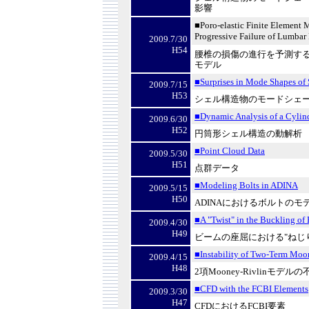
影響
■Poro-elastic Finite Element M
Progressive Failure of Lumbar
2009.7/30
H54
腰椎の損傷の進行を予測す
モデル
■Surprises in Mode Shapes of S
2009.7/15
H53
シェル構造物のモードシェ
■Dynamic Analysis of a Cylind
2009.6/30
H52
円筒形シェル構造の動解析
■Point Cloud Data
2009.5/30
H51
点群データ
■Modeling Bolts in ADINA
2009.5/15
H50
ADINA
におけるボルトのモ
■A "Twist" in the Buckling of
2009.4/30
H49
ビームの座屈における
"
ねじ
■Instability of Two-Term Mo
2009.4/15
H48
2
項
Mooney-Rivlin
モデルの
■CFD with the FCBI Elements
2009.3/30
H47
CFD
における
FCBI
要素