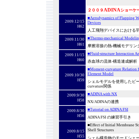
ADINA
２００９
ショーケ
■Aerodynamics of Flapping Wi
2009.12/15
Devices
H62
人工飛翔デバイスにおける
■Thermo-mechanical Modeling
2009.11/30
H61
摩擦溶接の熱
-
機械モデリン
■Fluid-structure Interaction A
2009.11/15
H60
赤血球の流体
-
構造連成解析
■Moment-curvature Relation f
Element Model
2009.10/30
H59
シェルモデルを使用したビ
curvature
関係
■ADINA with NX
2009.9/30
H58
NX/ADINA
の連携
■Tutorial on ADINA FSI
2009.8/30
H56
ADINA FSI
の練習手引き
■Effect of Initial Membrane S
Shell Structures
2009.8/15
H55
シェル構造物のモードシェ