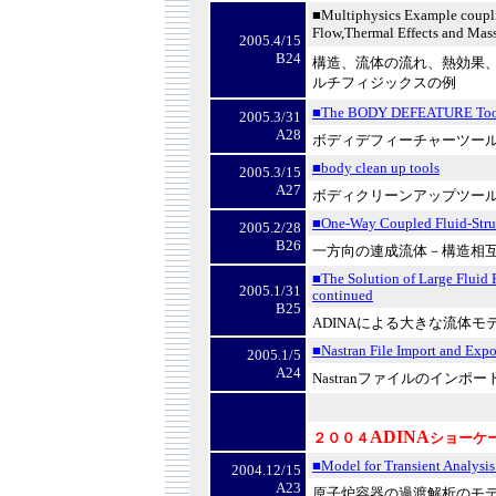
■Multiphysics Example coupli
Flow,Thermal Effects and Mass
2005.4/15
B24
構造、流体の流れ、熱効果
ルチフィジックスの例
■The BODY DEFEATURE Too
2005.3/31
A28
ボディデフィーチャーツー
■body clean up tools
2005.3/15
A27
ボディクリーンアップツー
■One-Way Coupled Fluid-Struc
2005.2/28
B26
一方向の連成流体－構造相
■The Solution of Large Fluid
2005.1/31
continued
B25
ADINA
による大きな流体モ
■Nastran File Import and Expo
2005.1/5
A24
Nastran
ファイルのインポー
ADINA
２００４
ショーケ
■Model for Transient Analysis 
2004.12/15
A23
原子炉容器の過渡解析のモ