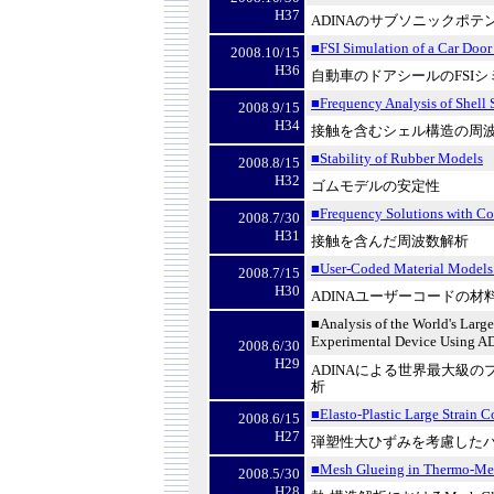
H37
ADINA
のサブソニックポテ
■FSI Simulation of a Car Door
2008.10/15
H36
自動車のドアシールの
FSI
シ
■Frequency Analysis of Shell 
2008.9/15
H34
接触を含むシェル構造の周
■Stability of Rubber Models
2008.8/15
H32
ゴムモデルの安定性
■Frequency Solutions with Co
2008.7/30
H31
接触を含んだ周波数解析
■User-Coded Material Models
2008.7/15
H30
ADINA
ユーザーコードの材
■Analysis of the World's Larg
Experimental Device Using 
2008.6/30
H29
ADINA
による世界最大級の
析
■Elasto-Plastic Large Strain C
2008.6/15
H27
弾塑性大ひずみを考慮した
■Mesh Glueing in Thermo-Mec
2008.5/30
H28