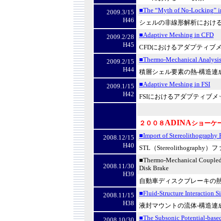
■The
“Myth of No-Locking
” 
2009.3/15
H46
シェルの非線形解析におけ
■Adaptive Meshing in CFD
2009.2/28
H45
CFD
におけるアダプティブ
■Thermo-Mechanical Analysis
2009.2/15
H44
積層シェル要素の熱
-
構造連
■Adaptive Meshing in FSI
2009.1/15
H42
FSI
におけるアダプティブメ
ADINA
２００８
ショーケ
■Import of Stereolithography F
2008.12/15
H40
STL
（
Stereolithography
）フ
■Thermo-Mechanical Coupled 
2008.11/30
Disk Brake
H39
自動車ディスクブレーキの
■Fluid-Structure Interaction 
2008.11/15
H38
液封マウントの流体
-
構造連
■The Subsonic Potential-base
2008.10/30