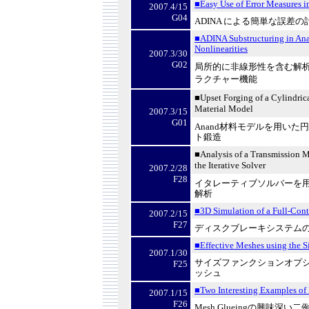
■Easy Use of Error Measures 
2007.4/15
G04
ADINA
による簡単な誤差の
■ADINA Substructuring in Ana
Nonlinearities
2007.3/30
G02
局所的に非線形性を含む解
ラクチャー機能
■Upset Forging of a Cylindric
Material Model
2007.3/15
G01
Anand
材料モデルを用いた円
ト鍛造
■Analysis of a Transmission 
the Iterative Solver
2007.2/28
F28
イタレーティブソルバーを
解析
■3D Simulation of a Full-Cont
2007.2/15
F27
ディスクブレーキシステム
■Effective Meshes using the S
2007.1/30
サイズファンクションオプ
F25
ッシュ
■Two Interesting Examples of
2007.1/15
F26
Mesh Glueing
の興味深い二