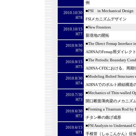
例
■
FSI
in Mechanical Design
2010.10/30
H78
FSI
メカニズムデザイン
■
New Frontiers
2010.10/15
H77
新境地の開拓
■
The Direct Femap Interface 
2010.9/30
H76
ADINA
の
Femap
用ダイレク
■
The Periodic Boundary Con
2010.9/15
H75
ADINA-CFD
における、周期
■
Modeling Bolted Structures
2010.8/30
H74
ADINA
でのボルト締結構造
■
Mechanics of Thin-walled O
2010.7/30
H73
開口断面薄肉梁のメカニズ
■
Forming a Titanium Rod by
2010.6/30
H72
チタン棒の曲げ成形
■
FSI Analysis to Understand 
2010.6/15
H71
手根管（しゅこんかん）症