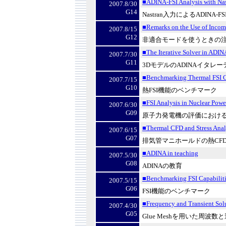
■ADINA-FSI Analysis with Nas
2007.8/30
G14
Nastran
入力による
ADINA-FS
■Remarks on the Use of Inco
2007.8/15
G12
非適合モードを使うときの
■The Iterative Solver in ADIN
2007.7/30
G11
3D
モデルの
ADINA
イタレー
■Benchmarking Thermal FSI C
2007.7/15
G10
熱
FSI
機能のベンチマーク
■FSI Analysis in Nuclear Powe
2007.6/30
G09
原子力発電機の評価におけ
■Thermal CFD and Stress Anal
2007.6/15
G07
排気管マニホールドの熱
CF
■ADINA in teaching
2007.5/30
G08
ADINA
の教育
■Benchmarking FSI Capabilit
2007.5/15
G06
FSI
機能のベンチマーク
■Frequency and Transient Sol
2007.4/30
G05
Glue Mesh
を用いた周波数と