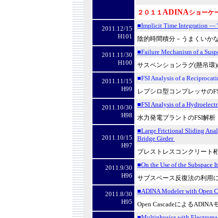
ADINA
２０１１
ショーケ
■Implicit Time Integration
— 
2011.12/15
H101
陰的時間積分－うまくいか
■Failure Mechanism of a Susp
2011.11/30
H100
サスペンションラグ
(
懸吊環
)
■FSI Analysis of a Reciprocat
2011.11/15
H99
レプシロ型コンプレッサの
F
■FSI Analysis of a Hydroelectr
2011.10/30
H98
水力発電プラントの
FSI
解析
■Large Frictional Sliding Anal
2011.10/15
Bridge Girder
H97
プレストレスコンクリート
■On the Use of the Subspace I
2011.9/30
H96
サブスペース反復法の利用
■ADINA Modeler with Open C
2011.8/30
H95
Open Cascade
による
ADINA
■Multiphysics with Electroma