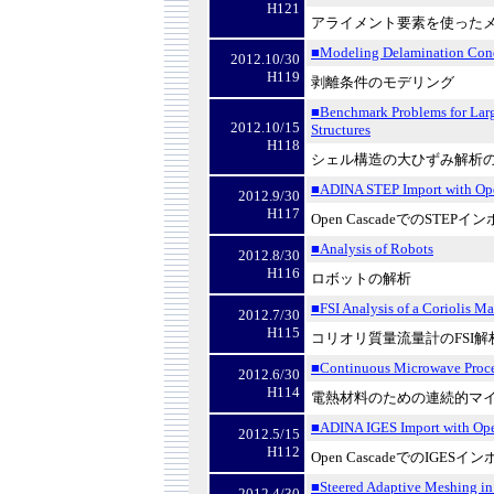
H121
アライメント要素を使った
■Modeling Delamination Con
2012.10/30
H119
剥離条件のモデリング
■Benchmark Problems for Large
2012.10/15
Structures
H118
シェル構造の大ひずみ解析
■ADINA STEP Import with Op
2012.9/30
H117
Open CascadeでのSTEPイ
■Analysis of Robots
2012.8/30
H116
ロボットの解析
■FSI Analysis of a Coriolis M
2012.7/30
H115
コリオリ質量流量計のFSI解
■Continuous Microwave Proces
2012.6/30
H114
電熱材料のための連続的マ
■ADINA IGES Import with Op
2012.5/15
H112
Open Cascade
での
IGES
イン
■Steered Adaptive Meshing in
2012.4/30