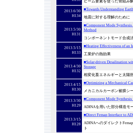
ビーム要素を使った骨組み
■Towards Understanding Eart
2013.6/30
H134
地震に対する理解のために
■Component Mode Synthesis an
2013.5/30
Method
H131
コンポーネントモード合成
■Heating Effectiveness of an I
2013.5/15
H133
工業炉の熱効果
■Solar-driven Desalination w
2013.4/30
Storage
H132
相変化畜エネルギーと太陽
■Optimizing a Mechanical Car
2013.4/15
H130
メカニカルカーボン被膜シ
■Component Mode Synthesis
2013.3/30
H129
ADINAを用いた部分構造モ
■Direct Femap Interface to AD
2013.3/15
ADINAへのダイレクトFema
H128
ト