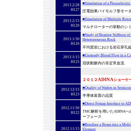
■Simulation of a Piezoelectr
2013.2/28
H127
圧電効果バイモルフ形モー
■Simulation of Multiple Roto
2013.2/15
H120
マルチローターの挙動のシ
■Study of Bearing Stiffness of
2013.1/30
Heterogeneous Rock
H126
不均質岩における岩石穿孔
■Unsteady Blood Flow in a Co
2013.1/15
H125
冠状動脈内の非定常血流
ADINA
２０１２
ショーケ
■Quality of Wafers in Semico
2012.12/15
H123
半導体装置の品質
■Direct Femap Interface to A
2012.11/30
TMC解析を用いたADINAへ
H122
ーフェース
■Bending a Beam into a Mobiu
2012.11/15
Element