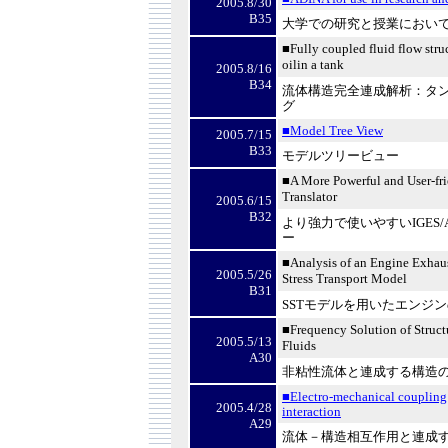
2005.8/30
B35
大学での研究と授業におい
■Fully coupled fluid flow struc
oilin a tank
2005.8/16
B34
流体構造完全連成解析：タ
グ
■Model Tree View
2005.7/15
B33
モデルツリービュー
■A More Powerful and User-f
Translator
2005.6/15
B32
より強力で使いやすい
IGES
ー
■Analysis of an Engine Exhau
2005.5/26
Stress Transport Model
B31
SST
モデルを用いたエンジン
■Frequency Solution of Struct
2005.5/13
Fluids
A30
非粘性流体と連成する構造
■Electro-mechanical coupling 
2005.4/28
interaction
A29
流体－構造相互作用と連成