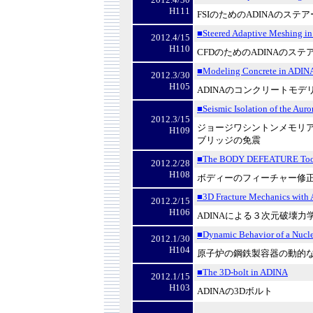
H111
FSI
のための
ADINA
のステア
■Steered Adaptive Meshing in
2012.4/15
H110
CFD
のための
ADINA
のステ
■Modeling Concrete in ADIN
2012.3/30
H105
ADINA
のコンクリートモデ
■Seismic Isolation of the Auro
2012.3/15
ジョージワシントンメモリ
H109
ブリッジの免震
■The BODY DEFEATURE Too
2012.2/28
H108
ボディーのフィーチャー修
■3D Fracture Mechanics with
2012.2/15
H106
ADINA
による３次元破壊力
■Dynamic Behavior of a Nucle
2012.1/30
H104
原子炉の鋼鉄製容器の動的
■The 3D-bolt in ADINA
2012.1/15
H103
ADINA
の
3D
ボルト