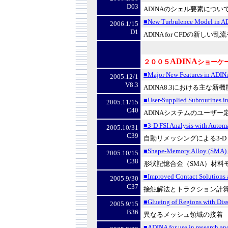
D03
ADINA
のシェル要素につい
■New Turbulence Model in A
2006.1/15
D1
ADINA for CFD
の新しい乱流
ADINA
２００５
ショーケ
■Major New Features in ADIN
2005.12/1
V8.3
ADINA8.3
における主な新機
■User-Supplied Subroutines i
2005.11/15
C40
ADINA
システムのユーザー
■3-D FSI Analysis with Autom
2005.10/31
C39
自動リメッシングによる
3-D
■Shape-Memory Alloy (SMA) 
2005.10/15
C38
形状記憶合金（
SMA
）材料
■Improved Contact Solutions 
2005.9/30
C37
接触解法とトラクション計
■Glueing of Regions with Dis
2005.9/15
B36
異なるメッシュ領域の接着
■ADINA for use in research and