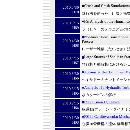
■
Crush and Crash Simulations 
2010.5/30
H70
陰解法を使った、圧壊と衝
■
FSI Analysis of the Human 
2010.5/15
H69
咳（せき）のメカニズムの
F
■
Nonlinear Heat Transfer Anal
2010.4/30
Process
H68
レーザー堆積（たいせき）
■
Large Strains of Shells in St
2010.4/15
H67
静解析と動解析におけるシ
■Automatic Hex Dominant M
2010.3/30
H66
ヘキサドーミナントメッシ
■Analysis of a Hydraulic Turb
2010.3/15
H65
水力タービンの解析
■FSI in Brain Dynamics
2010.2/15
H64
脳運動
(
ブレーン・ダイナミ
■FSI in Cardiovascular Mecha
2010.1/30
H63
心臓血管機構の流体
-
構造相