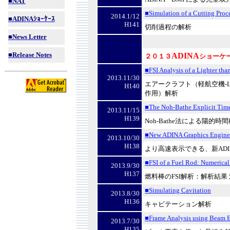
■NAT
■Simulation of a Cutting Proc
2014.1/12
■ADINA
ｼｮｰｹｰｽ
H141
切削過程の解析
■News Letter
■Release Notes
ADINA
２０１３
ショーケ
■FSI Analysis of a Lighter than
2013.11/30
エアークラフト（軽航空機-L
H140
作用）解析
■The Noh-Bathe Explicit Time
2013.11/15
H139
Noh-Bathe法による陽的時
■New ADINA Graphics Engine f
2013.10/30
H138
より高速表示できる、新AD
■FSI of a Fuel Rod: Numerical
2013.9/30
H137
燃料棒のFSI解析：解析結果 
■Simulating Cavitation
2013.8/30
H136
キャビテーション解析
■Frame Analysis using Beam 
2013.7/30
H135