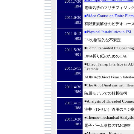
2011.7/30
H94
電磁気学のマリチフィジッ
■Video Course on Finite Elem
2011.6/30
H93
有限要素解析のビデオコー
■Physical Instabilities in FSI
2011.6/15
H92
FSI
の物理的な不安定
■
Computer-aided Engineering
2011.5/30
H91
DNA
折り紙のための
CAE
■Direct Femap Interface in A
2011.5/15
Example
H90
ADINA
の
Direct Femap Interfac
■The Art of Analysis with Hie
2011.4/30
H89
階層モデルでの解析技術
■
Analysis of Threaded Connec
2011.4/15
H88
油井（ゆせい）管用のネジ
■
Thermo-mechanical Analysis
2011.3/30
H87
電子ビーム溶接の
TMC
解析
■
Microwave
Heating