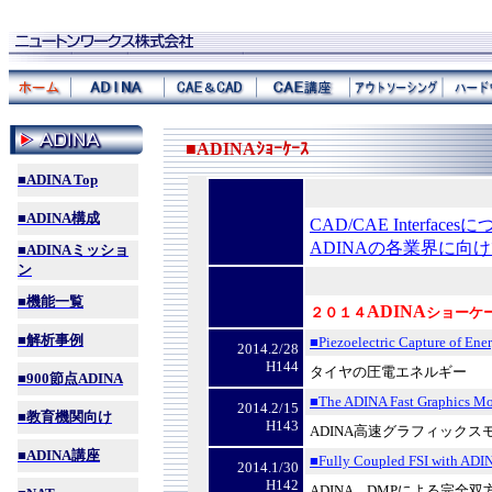
■
ADINA
ｼｮｰｹｰｽ
■ADINA Top
■ADINA
構成
CAD/CAE Interfaces
ADINAの各業界に向
■ADINA
ミッショ
ン
■機能一覧
ADINA
２０１４
ショーケ
■解析事例
■Piezoelectric Capture of Ener
2014.2/28
H144
タイヤの圧電エネルギー
■900
節点ADINA
■The ADINA Fast Graphics M
2014.2/15
■教育機関向け
H143
ADINA高速グラフィックス
■ADINA
講座
■Fully Coupled FSI with AD
2014.1/30
H142
ADINA DMPによる完全双