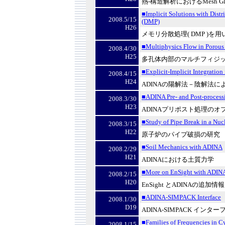
熱
-
構造解析における
Mesh Gl
■Implicit Solutions with Dist
2008.5/15
(DMP)
H26
メモリ分散処理
( DMP )
を用
■Multiphysics Flow in Porou
2008.4/30
H25
多孔体内部のマルチフィジ
■Explicit-Implicit Integratio
2008.4/15
H24
ADINA
の陽解法－陰解法に
■ADINA Pre- and Post-process
2008.3/30
H23
ADINA
プリポスト処理のオ
■Study of Pipe Break in a Nuc
2008.3/15
H22
原子炉のパイプ破損の研究
■Soil Mechanics with ADINA
2008.2/29
H21
ADINA
における土質力学
■More on EnSight with ADIN
2008.2/15
H20
EnSight
と
ADINA
の追加情報
■ADINA-SIMPACK Interface
2008.1/30
D19
ADINA-SIMPACK
インター
■Families of Frequencies in C
2008.1/15