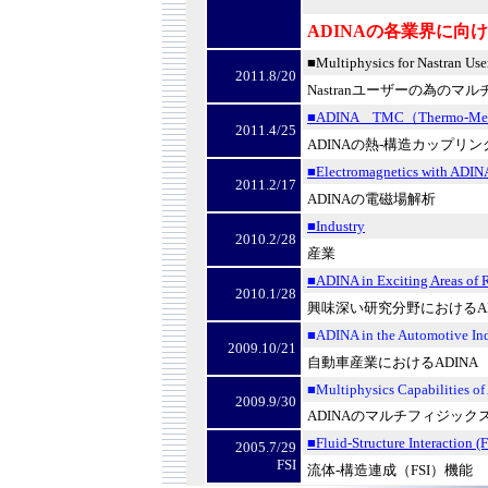
ADINA
の各業界に向け
■Multiphysics for Nastran Use
2011.8/20
Nastran
ユーザーの為のマル
■ADINA
TMC
（Thermo-Mec
2011.4/25
ADINA
の熱
-
構造カップリン
■Electromagnetics with ADIN
2011.2/17
ADINA
の電磁場解析
■Industry
2010.2/28
産業
■ADINA in Exciting Areas of 
2010.1/28
興味深い研究分野における
A
■ADINA in the Automotive In
2009.10/21
自動車産業における
ADINA
■Multiphysics Capabilities o
2009.9/30
ADINA
のマルチフィジック
■Fluid-Structure Interaction (F
2005.7/29
FSI
流体
-
構造連成（
FSI
）機能