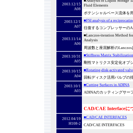
■Analysis of Liquid Storage T
2003.12/15
Fluid Elements
A08
ポテンシャルベース流体を
■FSI analysis of a reciprocati
2003.12/1
A07
往復するコンプレッサーの
A
■Lanczos-iteration Method fo
2003.11/14
Analysis
A06
周波数と座屈解析の
Lanczos
■Stiffness Matrix Stabilizatio
2003.10/31
A05
剛性マトリクス安定化オプ
■Rotating-disk-activated valv
2003.10/15
A04
回転ディスク活用バルブの
■Cutting Surfaces in ADINA
2003.10/1
A03
ADINA
のカッティングサー
CAD/CAE Interface
■CAD/CAE INTERFACES
2012.04/19
H108-2
CAD/CAE INTERFACES