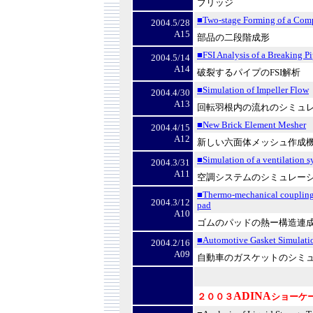
ブリッジ
■Two-stage Forming of a Com
2004.5/28
A15
部品の二段階成形
■FSI Analysis of a Breaking P
2004.5/14
A14
破裂するパイプの
FSI
解析
■Simulation of Impeller Flow
2004.4/30
A13
回転羽根内の流れのシミュ
■New Brick Element Mesher
2004.4/15
A12
新しい六面体メッシュ作成
■Simulation of a ventilation 
2004.3/31
A11
空調システムのシミュレー
■Thermo-mechanical coupling 
2004.3/12
pad
A10
ゴムのパッドの熱ー構造連
■Automotive Gasket Simulati
2004.2/16
A09
自動車のガスケットのシミ
ADINA
２００３
ショーケ