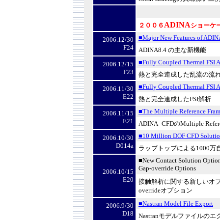
ADINA
２００６
ショーケ
■Major New Features of ADIN
2006.12/30
F24
ADINA8.4
の主な新機能
■Fully Coupled Thermal FSI A
2006.12/15
F23
熱と完全連成した乱流の流
■Fully Coupled Thermal FSI A
2006.11/30
E22
熱と完全連成した
FSI
解析
■The Multiple Reference Fra
2006.11/15
E21
ADINA- CFD
の
Multiple Refe
■10 Million DOF CFD Solutio
2006.10/30
D014a
ラップトップによる
1000
万
■New Contact Solution Optio
Gap-override Options
2006.10/15
E20
接触解析に関する新しいオプ
override
オプション
■Nastran Model File Export
2006.9/30
D18
Nastran
モデルファイルのエ