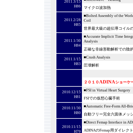
2011.3/15
H86
マイクロ波加熱
■
Bolted Assembly of the Worl
2011.2/28
Coil
H85
世界最大級の超伝導コイル
■
Accurate Implicit Time Inte
2011.1/30
Analysis
H84
正確な非線形動解析での陰
■
Crush Analysis
2011.1/15
H83
圧壊解析
ADINA
２０１０
ショーケ
■
FSI in Virtual Heart Surgery
2010.12/15
H81
FSI
での仮想心臓手術
■
Automatic Free-Form All-Br
2010.11/30
H80
自動フリー完全六面体メッ
■
Direct Femap Interface in A
2010.11/15
ADINA
の
Femap
用ダイレク
H79