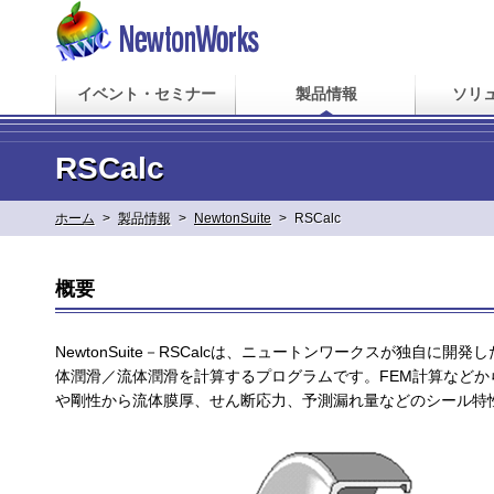
イベント・セミナー
製品情報
ソリ
RSCalc
ホーム
>
製品情報
>
NewtonSuite
>
RSCalc
概要
NewtonSuite－RSCalcは、ニュートンワークスが独自
体潤滑／流体潤滑を計算するプログラムです。FEM計算など
や剛性から流体膜厚、せん断応力、予測漏れ量などのシール特