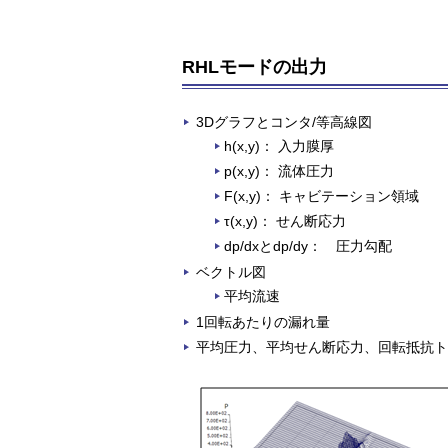
RHLモードの出力
3Dグラフとコンタ/等高線図
h(x,y)： 入力膜厚
p(x,y)： 流体圧力
F(x,y)： キャビテーション領域
τ(x,y)： せん断応力
dp/dxとdp/dy： 圧力勾配
ベクトル図
平均流速
1回転あたりの漏れ量
平均圧力、平均せん断応力、回転抵抗ト