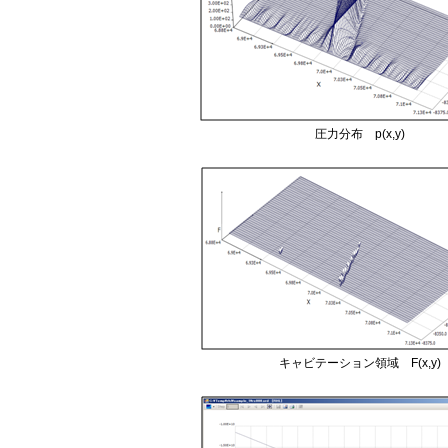
圧力分布 p(x,y)
キャビテーション領域 F(x,y)