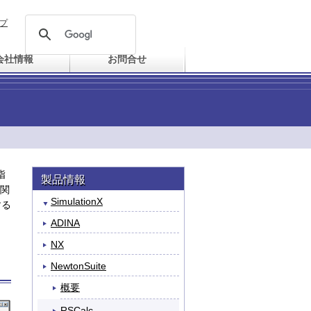
プ
会社情報
お問合せ
指
製品情報
関
SimulationX
する
ADINA
NX
NewtonSuite
概要
RSCalc