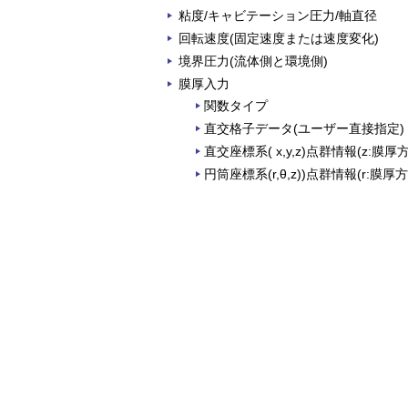
粘度/キャビテーション圧力/軸直径
回転速度(固定速度または速度変化)
境界圧力(流体側と環境側)
膜厚入力
関数タイプ
直交格子データ(ユーザー直接指定)
直交座標系( x,y,z)点群情報(z:膜厚
円筒座標系(r,θ,z))点群情報(r:膜厚方