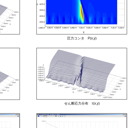
圧力コンタ P(x,y)
せん断応力分布 τ(x,y)