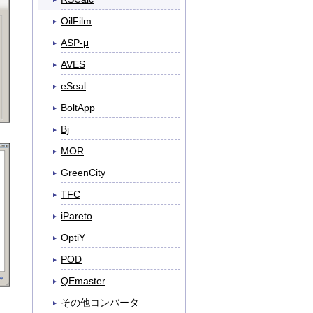
OilFilm
ASP-μ
AVES
eSeal
BoltApp
Bj
MOR
GreenCity
TFC
iPareto
OptiY
POD
QEmaster
その他コンバータ