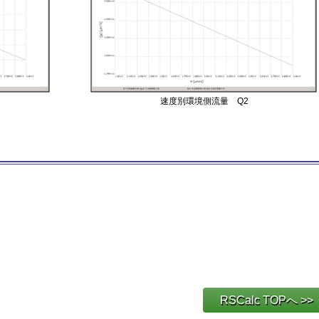
速度別環境側流量 Q2
RSCalc TOPへ >>