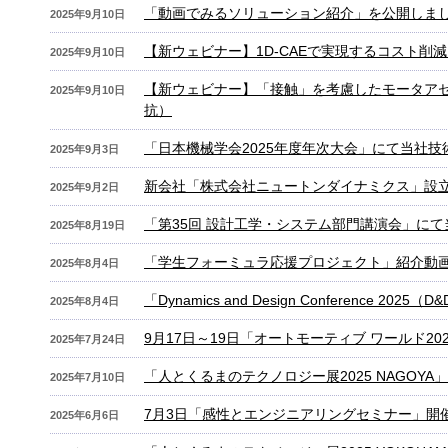
「動画でみるソリューション紹介」を公開しま
2025年9月10日
【新ウェビナー】1D-CAEで実現するコスト削
2025年9月10日
【新ウェビナー】「接触」を考慮したモータア
2025年9月10日
抗）
「日本機械学会2025年度年次大会」にて当社
2025年9月3日
新会社「株式会社ニュートンダイナミクス」設立な
2025年9月2日
「第35回 設計工学・システム部門講演会」に
2025年8月19日
「学生フォーミュラ応援プロジェクト」紹介動画を
2025年8月4日
「Dynamics and Design Conference
2025年8月4日
9月17日～19日「オートモーティブ ワールド2
2025年7月24日
「人とくるまのテクノロジー展2025 NAGOYA
2025年7月10日
7月3日「感性とエンジニアリングセミナー」開
2025年6月6日