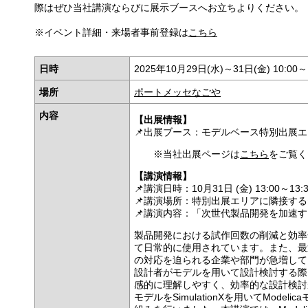
際はぜひ当社講演ならびに展示ブースへお立ちよりください。
※イベント詳細・来場者事前登録は
こちら
日時
2025年10月29日(水)～31日(金) 10:00～
場所
ポートメッセなごや
内容
【出展情報】
📌
出展ブース：モデルベース特別出展エリ
※当社出展ページは
こちら
をご覧く
【講演情報】
📌
講演日時
：10月31日 (金) 13:00～13:
📌
講演場所：特別出展エリアに隣接する
📌
講演内容：「次世代製品開発を加速す
製品開発における試作回数の削減と効率
て日常的に使用されています。また、最
の対応を迫られる企業や部門が急増して
設計者がモデルを用いて設計検討する際
感的に理解しやすく、効率的な設計検討
モデルをSimulationXを用いてMod