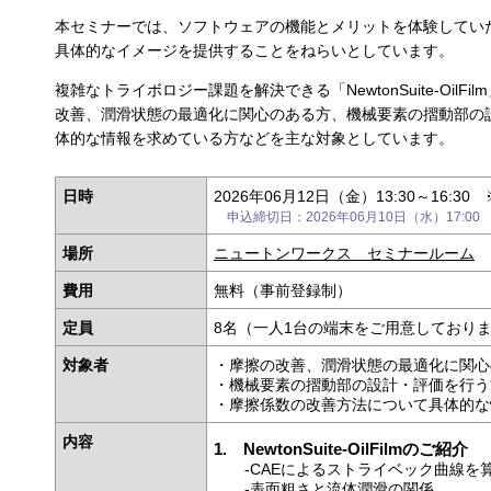
本セミナーでは、ソフトウェアの機能とメリットを体験してい
具体的なイメージを提供することをねらいとしています。
複雑なトライボロジー課題を解決できる「NewtonSuite-Oil
改善、潤滑状態の最適化に関心のある方、機械要素の摺動部の
体的な情報を求めている方などを主な対象としています。
日時
2026年06月12日（金）13:30～16:30
申込締切日：2026年06月10日（水）17:00
場所
ニュートンワークス セミナールーム
費用
無料（事前登録制）
定員
8名（一人1台の端末をご用意しており
対象者
・摩擦の改善、潤滑状態の最適化に関心
・機械要素の摺動部の設計・評価を行う
・摩擦係数の改善方法について具体的な
内容
1. NewtonSuite-OilFilmのご紹介
‐CAEによるストライベック曲線を
‐表面粗さと流体潤滑の関係