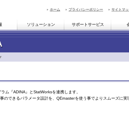
ホーム
プライバシーポリシー
サイトマッ
報
ソリューション
サポートサービス
A
r
ログラム『ADINA』とStatWorksを連携します。
のできるパラメータ設計を、QEmasterを使う事でよりスムーズに実