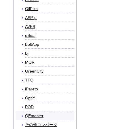
OilFilm
ASP-μ
AVES
eSeal
BoltApp
Bj
MOR
GreenCity
TFC
iPareto
OptiY
POD
QEmaster
その他コンバータ