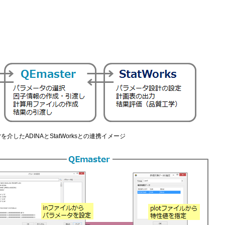
erを介したADINAとStatWorksとの連携イメージ