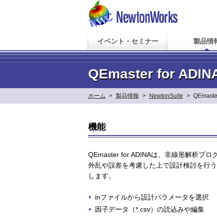
イベント・セミナー
製品情
QEmaster for ADIN
ホーム
>
製品情報
>
NewtonSuite
>
QEmaste
機能
QEmaster for ADINAは、非線形解析プ
外乱や誤差を考慮した上で設計検討を行う事
します。
inファイルから設計パラメータを選択
因子データ（*.csv）の読込みや編集