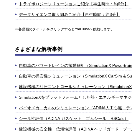
トライボロジーソリューションご紹介【再生時間：約6分】
データサイエンス取り組みご紹介【再生時間：約3分】
※各動画のタイトルをクリックするとYouTubeへ移動します。
さまざまな解析事例
自動車のパワートレインの振動解析（SimulationX Powertra
自動車の操安性シミュレーション（SimulationX CarSim & Sus
建設機械の油圧コントロールシミュレーション（SimulationX
SimulationXをプラットフォームとした熱・エネルギーマネ
バイオメカニカルのシミュレーション（ADINA人工心臓 デ
シール性評価（ADINA ガスケット ゴムシール RSCalc）
建設機械の安全性・信頼性評価（ADINA ヘッドガード ブー