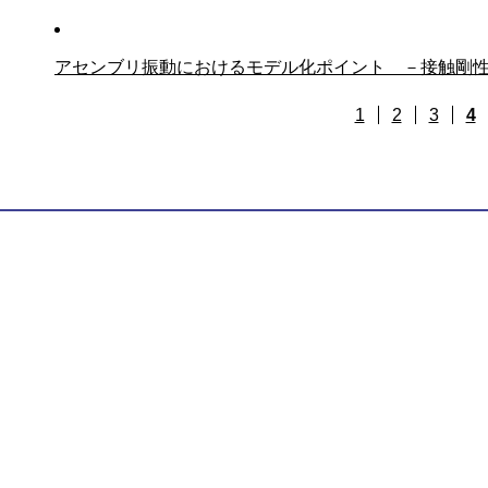
アセンブリ振動におけるモデル化ポイント －接触剛
1
2
3
4