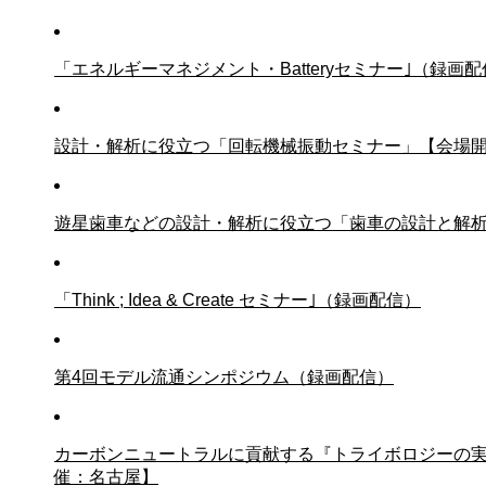
「エネルギーマネジメント・Batteryセミナー｣（録画
設計・解析に役立つ「回転機械振動セミナー」【会場
遊星歯車などの設計・解析に役立つ「歯車の設計と解析
「Think ; Idea & Create セミナー｣（録画配信）
第4回モデル流通シンポジウム（録画配信）
カーボンニュートラルに貢献する『トライボロジーの
催：名古屋】