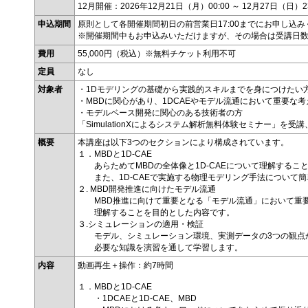
12月開催：2026年12月21日（月）00:00 ～ 12月27日（日）23
申込期間
原則として各開催期間初日の前営業日17:00までにお申し込
※開催期間中もお申込みいただけますが、その場合は受講日
費用
55,000円（税込）※無料チケット利用不可
定員
なし
対象者
・1Dモデリングの基礎から実践的スキルまでを身につけたい
・MBDに関心があり、1DCAEやモデル流通において重要な
・モデルベース開発に関心のある技術者の方
「SimulationXによるシステム解析無料体験セミナー」
概要
本講座は以下3つのセクションにより構成されています。
１．MBDと1D-CAE
あらためてMBDの全体像と1D-CAEについて理解するこ
また、1D-CAEで実施する物理モデリング手法について簡
２. MBD開発推進に向けたモデル流通
MBD推進に向けて重要となる「モデル流通」において重要
理解することを目的とした内容です。
３.シミュレーションの適用・検証
モデル、シミュレーション環境、実測データの3つの観点か
必要な知識を演習を通して学習します。
内容
動画再生＋操作：約7時間
１．MBDと1D-CAE
・1DCAEと1D-CAE、MBD