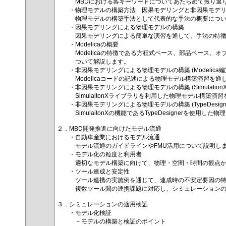
MBDにおける各キーワードについてあたらめて振り返り
・物理モデルの構築方法 因果モデリングと非因果モデリ
物理モデルの構築手法として代表的な手法の概要につい
・因果モデリングによる物理モデルの構築
因果モデリングによる簡単な演習を通して、手法の特徴
・Modelicaの概要
Modelicaの特徴である方程式ベース、部品ベース、オ
ついて解説します。
・非因果モデリングによる物理モデルの構築 (Modelica編
Modelicaコードの記述による物理モデル構築演習を通
・非因果モデリングによる物理モデルの構築 (Simulation
SimulaitonXライブラリを利用した物理モデル構築演
・非因果モデリングによる物理モデルの構築 (TypeDesigne
SimulaitonXの機能であるTypeDesignerを使用
２．MBD開発推進に向けたモデル流通
・自動車産業におけるモデル流通
モデル流通のガイドラインやFMU活用について説明し
・モデル化の粒度と利用者
適切なモデル構築に向けて、物理・空間・時間の観点から
・ツール連成と安定性
ツール連携の実施例を通じて、連成時の不安定要因の特
複数ツール間の連携課題に対応し、シミュレーションの信
３．シミュレーションの適用検証
・モデル化検証
－モデルの構築と検証のポイント