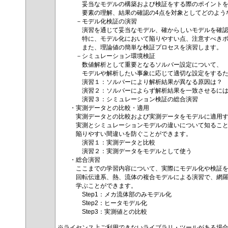
妥当なモデルの構築および検証をする際のポイントをシ
要素の理解、結果の確認の4点を対象としてどのような
－モデル化検証の演習
演習を通じて妥当なモデル、確からしいモデルを確認検
特に、モデル化において陥りやすい点、注意すべきポ
また、理論値の簡単な検証プロセスを演習します。
－シミュレーション環境検証
数値解析として重要となるソルバー設定について、
モデルや解析したい事象に応じて適切な設定をするため
演習１：ソルバーにより解析結果が異なる原因は？
演習２：ソルバーによらず解析結果を一致させるには
演習３：シミュレーション検証の総合演習
・実測データとの比較・適用
実測データとの比較および実測データをモデルに適用す
実測とシミュレーションモデルの違いについて知ること
陥りやすい間違いを防ぐことができます。
演習１：実測データと比較
演習２：実測データをモデルとして使う
・総合演習
ここまでの学習内容について、実際にモデル化や検証を
回転伝達系、熱、流体の複合モデルによる演習で、網羅的
学ぶことができます。
Step1：メカ流体部のみモデル化
Step2：ヒータモデル化
Step3：実測値との比較
※ライセンス上ご利用できないライブラリ・ツールがある場