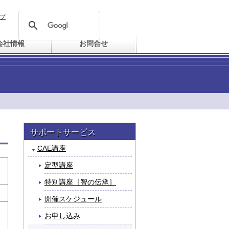
プ
会社情報
お問合せ
サポートサービス
CAE講座
定型講座
特別講座［智の伝承］
開催スケジュール
お申し込み