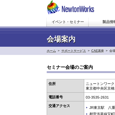
イベント・セミナー
製品情
会場案内
ホーム
>
サポートサービス
>
CAE講座
>
会
セミナー会場のご案内
住所
ニュートンワーク
東京都中央区京橋1
電話番号
03-3535-2631
交通アクセス
JR東京駅 八
都営浅草線宝町