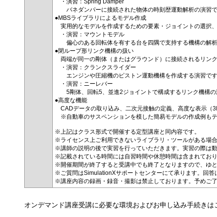
・演習：Spring Damper
バネダンパーに接続された物体の時刻歴運動解析の演習で
●MBSライブラリによるモデル作成
実用的なモデルを作成するための要素・ジョイントの選択、
・演習：マウントモデル
偏心のある回転体を有する台を四隅で支持する機構の解析
●閉ループ形リンク機構の扱い
両端が同一の剛体（またはグラウンド）に接続されるリンク
・演習：クランクスライダー
エンジンや圧縮機のピストン運動機構を作成する演習で
・演習：ニーレバー
5剛体、回転5、並進2ジョイントで構成するリンク機構の
●高度な機能
CADデータの取り込み、二次元接触の定義、高度な表示（3D Scen
※自動車のサスペンションを模した簡易モデルの作成例もテ
※上記はクラス形式で開催する定型講座と同内容です。
※ライセンス上ご利用できないライブラリ・ツールがある場
※講師の説明の後で実習を行っていただきます。実習の際は
※記載されている時間には自習時間や休憩時間は含まれてお
※開催期間が終了すると受講中でも終了となりますので、ゆ
※ご質問はSimulationXサポートセンターにて承ります
※講座内容の録画・録音・撮影は禁止しております。予めご
オンデマンド講座受講に必要な環境およびお申し込み手続きは