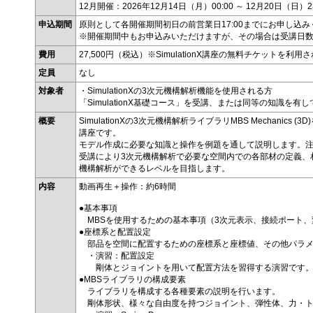
12月開催：2026年12月14日（月）00:00 ～ 12月20日（日）23
申込期間
原則として各開催期間初日の前営業日17:00までにお申し込
※開催期間中もお申込みいただけますが、その場合は受講日
費用
27,500円（税込）※SimulationX講座の無料チケット
定員
なし
対象者
・SimulationXの3次元機構解析機能を使用される方
「SimulationX基礎コース」を受講、または同等の知識を
概要
SimulationXの3次元機構解析ライブラリMBS Mechani
講座です。
モデル作成に必要な知識と操作を例題を通して説明します。注）MBSは
受講により3次元機構解析で必要な空間内での各部材の定義、
機構解析ができるレベルを目指します。
内容
動画再生＋操作：約6時間
●基本事項
MBSを使用するための基本事項（3次元表示、接続ポート、
●座標系と配置設定
部品を空間に配置するための座標系と座標値、その他パラメ
・演習：配置設定
剛体とジョイントを用いて配置方法を習得する演習です
●MBSライブラリの構成要素
ライブラリを構成する各種要素の説明を行います。
剛体形状、様々な自由度を持つジョイント、弾性体、力・ト