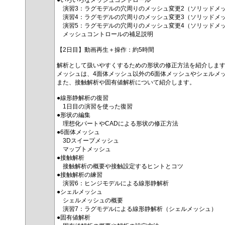
●いろいろなメッシュコントロール
演習3：ラグモデルの穴周りのメッシュ変更2（ソリッドメ
演習4：ラグモデルの穴周りのメッシュ変更3（ソリッドメ
演習5：ラグモデルの穴周りのメッシュ変更4（ソリッドメ
メッシュコントロールの補足説明
【2日目】動画再生＋操作：約5時間
解析として扱いやすくするための形状の修正方法を紹介しま
メッシュは、4面体メッシュ以外の6面体メッシュやシェルメ
また、接触解析や固有値解析について紹介します。
●線形静解析の復習
1日目の演習を使った復習
●形状の編集
理想化パートやCADによる形状の修正方法
●6面体メッシュ
3Dスイープメッシュ
マップトメッシュ
●接触解析
接触解析の概要や接触設定するヒントとコツ
●接触解析の練習
演習6：ヒンジモデルによる線形静解析
●シェルメッシュ
シェルメッシュの概要
演習7：ラグモデルによる線形静解析（シェルメッシュ）
●固有値解析