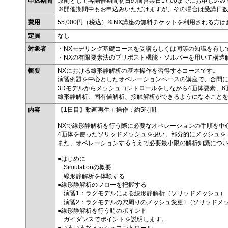
申込期間
原則として各開催期間初日の前営業日17:00までにお申し込
※開催期間中もお申込みいただけますが、その場合は受講日
費用
55,000円（税込）※NX講座の無料チケットを利用される
定員
なし
対象者
・NXモデリング基礎コースを受講もしくは同等の知識を有し
・NXの有限要素法のプリポスト機能・ソルバーを用いて構造
概要
NXにおける線形静解析の基本操作を習得するコースです。
演習例題を中心としたオペレーションベースの講座で、合間
3Dモデルからメッシュコントロールをしながら4面体要素、
線形静解析、固有値解析、接触解析ができるようになること
内容
【1日目】動画再生＋操作：約5時間
NXで線形静解析を行う際に必要なオペレーションの手順を中
4面体を使ったソリッドメッシュを扱い、部分的にメッシュを
また、オペレーションするうえで必要最小限の解析知識につ
●はじめに
Simulationの概要
線形静解析を体験する
●線形静解析のフローを把握する
演習1：ラグモデルによる線形静解析（ソリッドメッシュ）
演習2：ラグモデルの穴周りのメッシュ変更1（ソリッドメ
●線形静解析を行う時のポイント
ガイダンスでポイントを説明します。