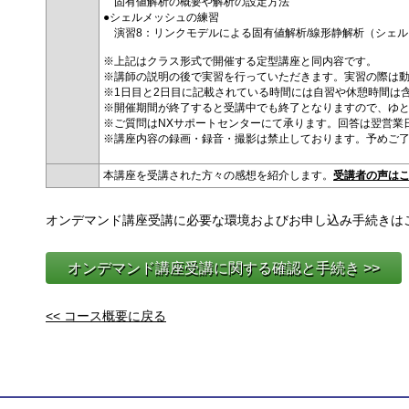
固有値解析の概要や解析の設定方法
●シェルメッシュの練習
演習8：リンクモデルによる固有値解析/線形静解析（シェル
※上記はクラス形式で開催する定型講座と同内容です。
※講師の説明の後で実習を行っていただきます。実習の際は
※1日目と2日目に記載されている時間には自習や休憩時間は
※開催期間が終了すると受講中でも終了となりますので、ゆ
※ご質問はNXサポートセンターにて承ります。回答は翌営業
※講座内容の録画・録音・撮影は禁止しております。予めご
本講座を受講された方々の感想を紹介します。
受講者の声は
オンデマンド講座受講に必要な環境およびお申し込み手続きは
オンデマンド講座受講に関する確認と手続き >>
<< コース概要に戻る