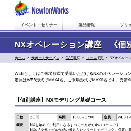
イベント・セミナー
製品情報
ソリ
NXオペレーション講座 《個
ホーム
>
サポートサービス
>
CAE講座
>
コース概要
>
NXオペレー
WEBもしくはご来場形式で受講いただけるNXのオペレーショ
定員はWEB形式でMAX4名、ご来場形式でMAX6名です。受
【個別講座】NXモデリング基礎コース
日数
2日間
時間
10:00－17:00
定員
WEB 1
概要
NXを始めてご利用になるすべての方が対象のコースです。
NXの3次元モデル作成の考え方やソリッドモデリングに必要な