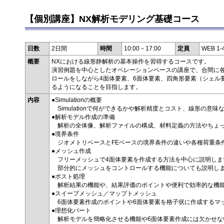
【個別講座】NX解析モデリング基礎コース
日数
2日間
時間
10:00－17:00
定員
WEB 1
概要
NXにおける線形静解析の基本操作を習得するコースです。
演習例題を中心としたオペレーションベースの講座で、合間に各
ロールをしながら4面体要素、6面体要素、四角形要素（シェル
るようになることを目指します。
内容
●Simulationの概要
Simulationで何ができるかや解析精度とコスト、線形の意味
●解析モデル作成の準備
解析の全体像、解析ファイルの構成、材料定義の方法やちょっ
●境界条件
ジオメトリベースとFEベースの境界条件の違いや各種荷重条
●メッシュ作成
フリーメッシュで4面体要素を作成する方法を中心に説明しま
部分的にメッシュをコントロールする機能についても説明し
●ポスト処理
解析結果の機能や、結果評価のポイントや便利で効率的な機
●スイープメッシュ／マップトメッシュ
6面体要素作成のポイントや6面体要素を格子状に作成するマ
●理想化パート
解析モデルを簡略化させる機能や6面体要素作成には欠かせな