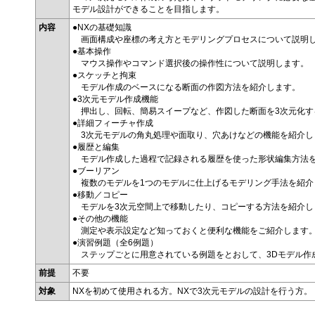
モデル設計ができることを目指します。
内容
●NXの基礎知識
画面構成や座標の考え方とモデリングプロセスについて説明
●基本操作
マウス操作やコマンド選択後の操作性について説明します。
●スケッチと拘束
モデル作成のベースになる断面の作図方法を紹介します。
●3次元モデル作成機能
押出し、回転、簡易スイープなど、作図した断面を3次元化す
●詳細フィーチャ作成
3次元モデルの角丸処理や面取り、穴あけなどの機能を紹介し
●履歴と編集
モデル作成した過程で記録される履歴を使った形状編集方法
●ブーリアン
複数のモデルを1つのモデルに仕上げるモデリング手法を紹介
●移動／コピー
モデルを3次元空間上で移動したり、コピーする方法を紹介し
●その他の機能
測定や表示設定など知っておくと便利な機能をご紹介します
●演習例題（全6例題）
ステップごとに用意されている例題をとおして、3Dモデル作
前提
不要
対象
NXを初めて使用される方。NXで3次元モデルの設計を行う方。