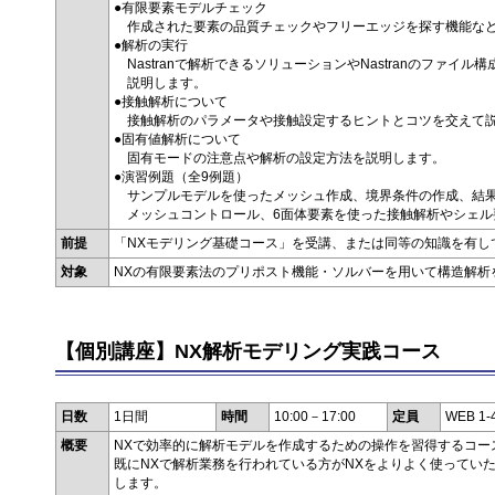
●有限要素モデルチェック
作成された要素の品質チェックやフリーエッジを探す機能な
●解析の実行
Nastranで解析できるソリューションやNastranのファイ
説明します。
●接触解析について
接触解析のパラメータや接触設定するヒントとコツを交えて
●固有値解析について
固有モードの注意点や解析の設定方法を説明します。
●演習例題（全9例題）
サンプルモデルを使ったメッシュ作成、境界条件の作成、結果
メッシュコントロール、6面体要素を使った接触解析やシェル
前提
「NXモデリング基礎コース」を受講、または同等の知識を有し
対象
NXの有限要素法のプリポスト機能・ソルバーを用いて構造解析
【個別講座】NX解析モデリング実践コース
日数
1日間
時間
10:00－17:00
定員
WEB 1
概要
NXで効率的に解析モデルを作成するための操作を習得するコー
既にNXで解析業務を行われている方がNXをよりよく使ってい
します。