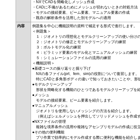
・NXでCADを簡略化しメッシュ作成
・CADに不備があるためにメッシュが切れないときの対処方法
・モデルの接続要素、ビーム要素、マニュアル要素の作成
・既存の解析条件を活用した別モデルへの適用
内容
例題集を中心に機能説明の資料で補足する形式で進行します。
＜例題集＞
１：ジオメトリの理想化とモデルクリーンアップの使い分け
２：ジオメトリの修正とモデルクリーンアップの練習
３：ボルトモデル化の練習
４：ピラミッド要素のモデル化とマニュアルメッシュの練習
５：シミュレーションファイルの流用の練習
＜機能説明＞
●基礎コースの振り返りと掘り下げ
NXの各ファイル(prt、fem、sim)の役割について復習します。
特にCADと多角形ボディの違いで知っておきたいことや、形
●モデルクリーンアップ
形状を簡略化する機能のひとつであるモデルクリーアップを
●メッシュ
モデルの接続要素、ビーム要素を紹介します。
●マニュアルメッシュ
ジオメトリを使用しないメッシングの方法を紹介します。
（例えばシェルメッシュを押出してソリッドメッシュを作成す
●NXファイルの管理
複雑な境界条件の流用や複雑なアセンブリモデルの作成に役立
●その他の便利機能
プリ作業で効率的にモデル作成する際に便利な機能を紹介し