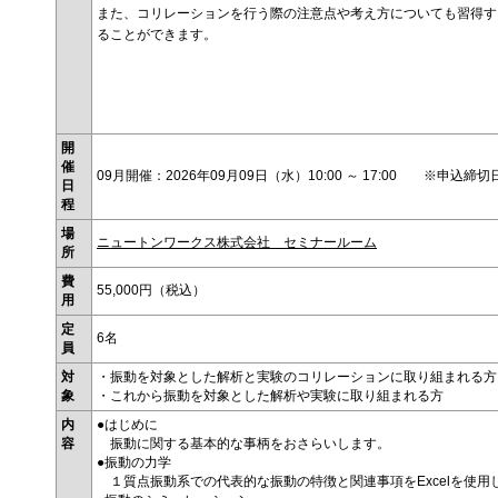
また、コリレーションを行う際の注意点や考え方についても習得す
ることができます。
開
催
09月開催：2026年09月09日（水）10:00 ～ 17:00 ※申込締切
日
程
場
ニュートンワークス株式会社 セミナールーム
所
費
55,000円（税込）
用
定
6名
員
対
・振動を対象とした解析と実験のコリレーションに取り組まれる方
象
・これから振動を対象とした解析や実験に取り組まれる方
内
●はじめに
容
振動に関する基本的な事柄をおさらいします。
●振動の力学
１質点振動系での代表的な振動の特徴と関連事項をExcelを使用