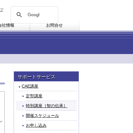
プ
会社情報
お問合せ
サポートサービス
CAE講座
定型講座
特別講座［智の伝承］
、
開催スケジュール
し
お申し込み