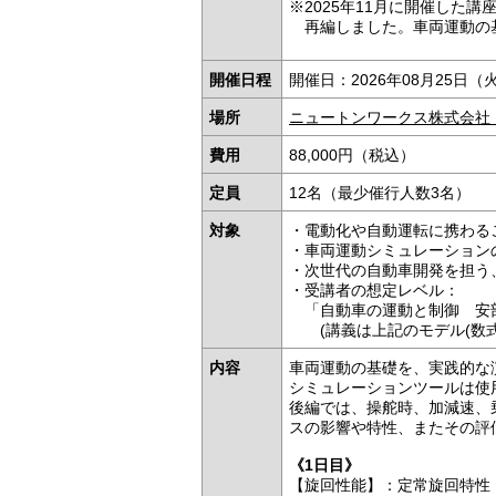
※2025年11月に開催した
再編しました。車両運動の
開催日程
開催日：2026年08月25日（火
場所
ニュートンワークス株式会社
費用
88,000円（税込）
定員
12名（最少催行人数3名）
対象
・電動化や自動運転に携わる
・車両運動シミュレーション
・次世代の自動車開発を担う
・受講者の想定レベル：
「自動車の運動と制御 安部
(講義は上記のモデル(数式
内容
車両運動の基礎を、実践的な
シミュレーションツールは使
後編では、操舵時、加減速、
スの影響や特性、またその評
《1日目》
【旋回性能】：定常旋回特性