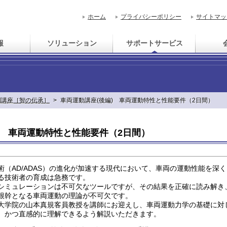
ホーム
プライバシーポリシー
サイトマッ
報
ソリューション
サポートサービス
］
別講座［智の伝承］
>
車両運動講座(後編) 車両運動特性と性能要件（2日間）
) 車両運動特性と性能要件（2日間）
（AD/ADAS）の進化が加速する現代において、車両の運動性能を深く
る技術者の育成は急務です。
シミュレーションは不可欠なツールですが、その結果を正確に読み解き
根幹となる車両運動の理論が不可欠です。
大学院の山本真規客員教授を講師にお迎えし、車両運動力学の基礎に対
、かつ直感的に理解できるよう解説いただきます。