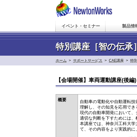
イベント・セミナー
製品情
特別講座［智の伝承
ホーム
>
サポートサービス
>
CAE講座
>
特
【会場開催】車両運動講座(後編
概要
自動車の電動化や自動運転技術
理解し、その知見を応用でき
現代の自動車開発において、
適切な判断を下すためには、
本講座では、神奈川工科大学
て、その内容をより実践的に