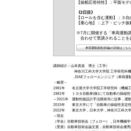
【操舵応答特性】：平面モデ
《2日目》
【ロールを含む運動】：３自
【乗心地】：上下・ピッチ振
※7月に開催する「車両運動講
合わせて受講されることをお
車両運動講座(前編)の詳細はこちら
講師紹介：山本真規 博士（工学）
神奈川工科大学大学院 工学研究科機械
JSAEフェローエンジニア（車両運
－略歴－
1981年 名古屋大学大学院工学研究科（機械
1981年 トヨタ自動車(株)にて自動車の操縦
～2021年 運動性能設計手法開発等に従事，運
2015年 東京大学にて「自動車の操縦性安定
2022年 東京大学，日本大学，神奈川工科大
～現在
（学会）自動車技術会（フェロー），日本機械学
（受賞）自動車技術会論文賞，自動車技術会優秀