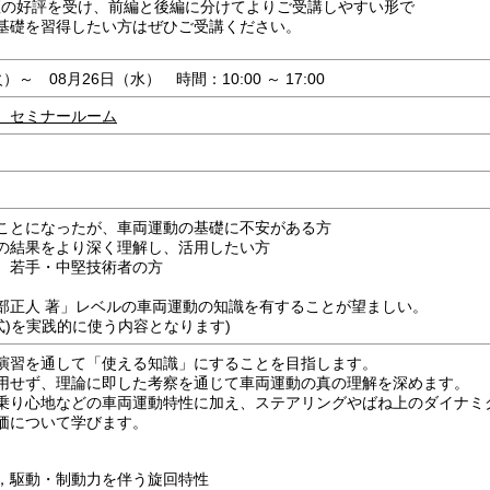
講座の好評を受け、前編と後編に分けてよりご受講しやすい形で
基礎を習得したい方はぜひご受講ください。
）～ 08月26日（水） 時間：10:00 ～ 17:00
 セミナールーム
ことになったが、車両運動の基礎に不安がある方
の結果をより深く理解し、活用したい方
、若手・中堅技術者の方
正人 著」レベルの車両運動の知識を有することが望ましい。
)を実践的に使う内容となります)
演習を通して「使える知識」にすることを目指します。
用せず、理論に即した考察を通じて車両運動の真の理解を深めます。
乗り心地などの車両運動特性に加え、ステアリングやばね上のダイナミ
価について学びます。
，駆動・制動力を伴う旋回特性