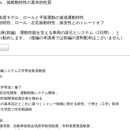
ル，操舵動特性の基本的性質
由度モデル，ロールと平面運動の連成運動特性
動特性，ロール・左右振動特性，操安性とのトレードオフ
座(前編) 運動性能を支える車両の諸元とシステム（2日間）」と
勧めします。（後編の本講座では前編の資料配布はございません）
システム工学専攻客員教授
動）
工学専攻）修了
性安定性開発，運動制御システム開発，
動性能開発総責任者を務める
性の基本設計とこれに基づくシャシー制御に関する研究」で博士（工学）取得
学大学院で非常勤講師
会．
講演賞，自動車技術会浅原学術奨励賞，市村産業賞貢献賞，