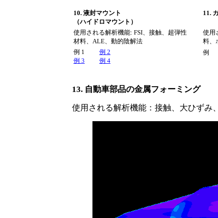
10. 液封マウント
11.
（ハイドロマウント）
使用される解析機能
: FSI、接触、超弾性
使用
材料、ALE、動的陰解法
料、
例 1
例 2
例
例 3
例 4
13. 自動車部品の金属フォーミング
使用される解析機能：接触、大ひずみ