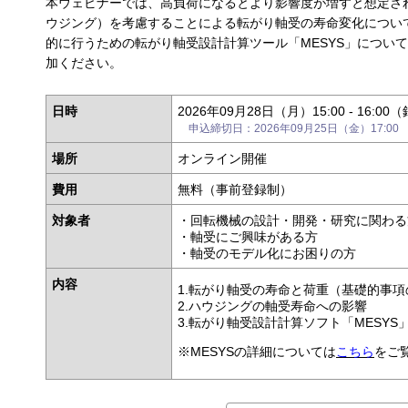
本ウェビナーでは、高負荷になるとより影響度が増すと想定さ
ウジング）を考慮することによる転がり軸受の寿命変化につい
的に行うための転がり軸受設計計算ツール「MESYS」につい
加ください。
日時
2026年09月28日（月）15:00 - 16:0
申込締切日：2026年09月25日（金）17:00
場所
オンライン開催
費用
無料（事前登録制）
対象者
・回転機械の設計・開発・研究に関わる
・軸受にご興味がある方
・軸受のモデル化にお困りの方
内容
1.転がり軸受の寿命と荷重（基礎的事
2.ハウジングの軸受寿命への影響
3.転がり軸受設計計算ソフト「MESYS
※MESYSの詳細については
こちら
をご