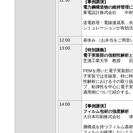
11:30
【事例講演】
電力鋼構造物の維持管理に
東電設計株式会社 中村
送電鉄塔・電線連成系，水
シミュレーションが有効活
12:00
昼休み （お弁当をご用
13:00
【特別講義】
電子実装部の信頼性解析と
芝浦工業大学 教授 苅
FEMを用いた電子実装部
子実装では非線形、特に時
性解析におけるその取り扱
プ、粘弾性を中心に電子実
適用例について紹介する。
14:00
【事例講演】
フィルム包材の強度解析
大日本印刷株式会社 津
層構成を持つフィルム基材
フィルムが破壊しないよう