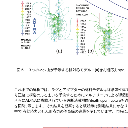
図５ ３つのネジ山が干渉する軸対称モデル：(a)せん断応力σyz、(
これまでの解析では、ラグとアダプターの材料モデルは線形弾性体で
り正確に構造のふるまいを予測するためにマルチリニアによる弾塑
さらにADINAに搭載されている破断消滅機能”death upon rupt
を図6に示します。その結果を観察すると破断線は測定結果にかな
中で 有効応力とせん断応力の等高線の進展を示しています。同時に