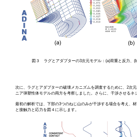
図３ ラグとアダプターの3次元モデル：(a)荷重と反力、(b
次に、ラグとアダプターの破壊メカニズムを調査するために、2次元
ニア弾塑性体モデルの両方を考察しました。さらに、干渉させるネジ
最初の解析では、下部の3つのねじ山のみが干渉する場合を考え、材
と接触力と応力を図４に示します。