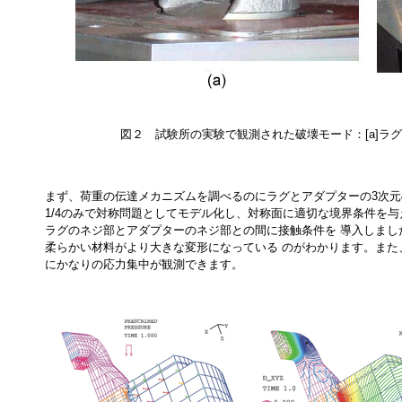
図２ 試験所の実験で観測された破壊モード：[a]ラグ
まず、荷重の伝達メカニズムを調べるのにラグとアダプターの3次元
1/4のみで対称問題としてモデル化し、対称面に適切な境界条件を与
ラグのネジ部とアダプターのネジ部との間に接触条件を 導入しま
柔らかい材料がより大きな変形になっている のがわかります。ま
にかなりの応力集中が観測できます。