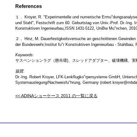
References
１． Kroyer, R. "Experimentelle und numerische Ermu"dungsanalysen
und Stahl", Festschrift zum 60. Geburtstag von Univ.-Prof. Dr.-Ing. 
Konstruktiven Ingenieurbau,ISSN 1431-5122, UniBw Mu"nchen, 201
２． Hinz, M. Dauerfestigkeitsversuche an geschnittenen Gewinden a
der Bundeswehr,Institut fu"r Konstruktiven Ingenieurbau - Stahlbau, P
Keywords:
サスペンションラグ（懸吊環)、スレッドアダプター、破壊機構、実
協賛:
Dr.-Ing. Robert Kroyer, LFK-Lenkflugko"rpersysteme GmbH, Untersc
Systemauslegung/Nachweisfu"hrung, Germany (robert.kroyer@mbda
<< ADINAショーケース 2011 の一覧に戻る