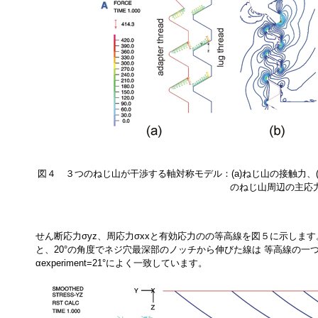
図４ ３つのねじ山が干渉する軸対称モデル：(a)ねじ山の接触力、
のねじ山周辺の主応
せん断応力σyz、周応力σxxと有効応力のの等高線を図５に示しま
と、20°の角度でネジ穴最深部のノッチから伸びた線は 等高線の
αexperiment=21°によく一致しています。