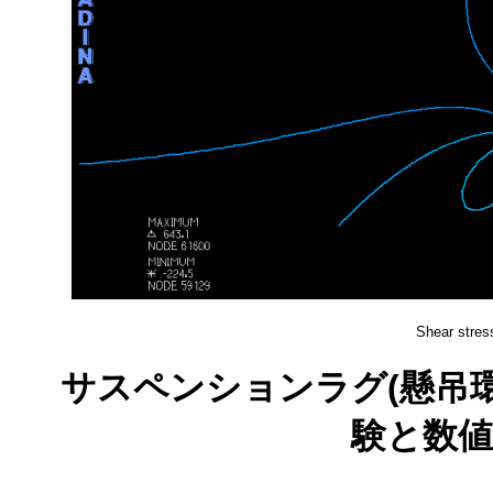
Shear stres
サスペンションラグ(懸吊環
験と数値