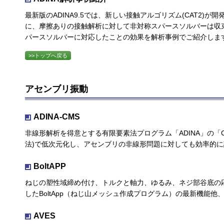
最新版のADINA9.5では、新しい接触アルゴリズム(CAT2
に、摩擦ありの接触解析に対して非対称スパースソルバーは収
パースソルバーに対応したことの効果を解析事例でご紹介しま
>>トップへ戻る
アセンブリ振動
ADINA-CMS
非線形解析を得意とする有限要素法プログラム「ADINA」の「
法)で低次元化し、アセンブリの非線形問題に対しても効率的
BoltAPP
ねじの塑性域締め付け、トルクと軸力、ゆるみ、ネジ部谷底の
したBoltApp（ねじ山メッシュ作成プログラム）の最新機能
AVES