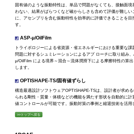
固有値のような振動特性は、単品で問題がなくても、接触面境
わない、結果がばらつくなど確からしさも含めて評価が難しい
に、アセンブリを含む振動特性を効率的に評価できることを目指す設計
す。
ASP-μ/OilFilm
トライボロジーによる省資源・省エネルギーにおける重要な課
問題に対するシュミレーションによるアプ ローチに取り組み、ASP-
μ/OilFilm による境界～混合～流体潤滑下による摩擦特性
します。
OPTISHAPE-TS/固有値ずらし
構造最適設計ソフトウェアOPTISHAPE-TSは、設計者が求
られる剛性・質量・体積などの機能を満たす形状を自動的に計
値コントロールが可能です。振動対策の事例と縮退技術を活用
>>トップへ戻る