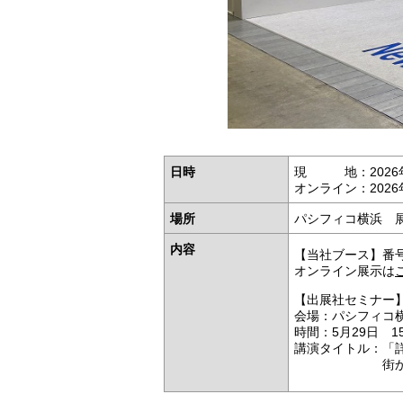
日時
現 地：2026年
オンライン：2026
場所
パシフィコ横浜 
内容
【当社ブース】番号
オンライン展示は
【出展社セミナー
会場：パシフィコ横
時間：5月29日 15:
講演タイトル：「
街から電池ま