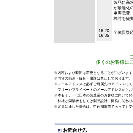
製品に高
が最適化の
車両電費、
検討を提案
16:20-
全体質疑応
16:35
多くのお客様に
※内容および時間は変更となることがございます
※内容の録画・録音・撮影は禁止しております。
※メールアドレスは必ずご所属先のアドレスにて
フリーやプライベートのメールアドレスからお
※本セミナーは日本の製造業のお客様に向けて発
弊社と同業者もしくは製品設計・開発に関わり
※定員に達した場合は、申込期限前であっても受
お問合せ先