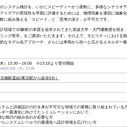
のシステム検討を、いかにスピーディーかつ柔軟に、多様なシナリオ下
アイデアの実現性を早期に評価するためには、物理現象を適切に抽象化
軟に組み換える「スピード」と「思考の深さ」が不可欠です。
計現場で1D解析の本質を追求されてきた筑波大学・大門優教授を招き
リング哲学」をご講演いただきます。その上で、モビリティにおける熱
的なモデル化アプローチ、さらには車両から街へと広がるエネルギー最
木）13:30～16:00 ※13:15より受付開始
4月13日（月）17:00
（京橋駅直結/東京駅から徒歩5分）
）
ステムと詳細設計の行き来が不可欠な領域での業務に取り組まれている
ルギー最適化に向けてたシミュレーションにおいて、
な検討の組み合わが必要な方
からシステムレベルでの最適化へ設計領域を広げたい方