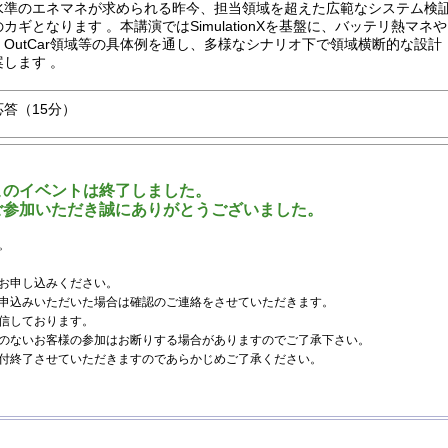
水準のエネマネが求められる昨今、担当領域を超えた広範なシステム検
カギとなります 。本講演ではSimulationXを基盤に、バッテリ熱マネや
OutCar領域等の具体例を通し、多様なシナリオ下で領域横断的な設計
します 。
答（15分）
このイベントは終了しました。
ご参加いただき誠にありがとうございました。
。
お申し込みください。
申込みいただいた場合は確認のご連絡をさせていただきます。
信しております。
のないお客様の参加はお断りする場合がありますのでご了承下さい。
付終了させていただきますのであらかじめご了承ください。