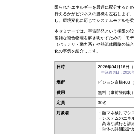
限られたエネルギーを最適に配分するため
行えるかがビジネスの勝機を左右します。
し、環境変化に応じてシステムモデルを柔
本セミナーでは、宇宙開発という極限の設
複雑な複合物理を解き明かすための「モデ
（バッテリ・動力系）や熱流体回路の統合
化の事例を紹介します。
日時
2026年04月16日（
申込締切日：2026年0
場所
ビジョン京橋403
費用
無料（事前登録制
定員
30名
対象者
・熱マネ検討でシ
・システムのエネ
高速な試行と詳細
・単体の詳細設計