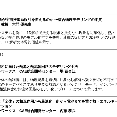
解析が宇宙推進系設計を変えるのか 〜複合物理モデリングの本質
 教授 大門 優先生
システムを例に、1D解析で扱える現象と扱えない現象を明確化し、熱・
応など複合物理のモデル化哲学を整理。連成の扱い方と3D解析との役割
じ、1D解析の本質的価値を示す。
分）
解析に向けた熱源と熱流体回路のモデリング手法
ワークス CAE総合開発センター 堤 百合江
全体の熱制御には、物理現象を適切に抽象化し解析へ繋ぐ技術が不可欠
化のキーデバイスであり主要な熱源となるバッテリ、モータ、インバー
2相流体含む熱流体回路のモデル化アプローチについて示します。
と「全体」の相互作用から最適化 街から電池までを繋ぐ熱・エネルギ
ーション
ワークス CAE総合開発センター 内藤 恭兵