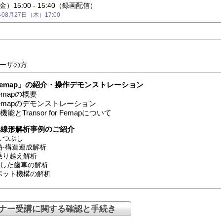
金）15:00 - 15:40（録画配信）
8月27日（木）17:00
）
ユーザの方
for Femap」の紹介・操作デモンストレーション
 Femapの概要
r Femapのデモンストレーション
とTransor for Femapについて
る非線形解析事例のご紹介
しつぶし
-構造連成解析
り越え解析
用した歯車の解析
ット機構の解析
ナー受講に関する確認と手続き