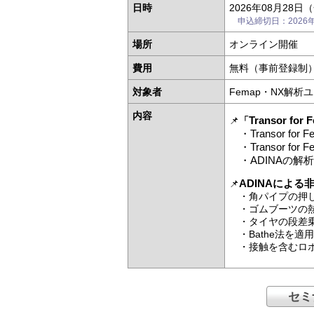
日時
2026年08月28日（
申込締切日：2026年0
場所
オンライン開催
費用
無料（事前登録制
対象者
Femap・NX解析
内容
Transor 
📌
「
・Transor for
・Transor fo
・ADINAの解析機能
ADINAによ
📌
・角パイプの押
・ゴムブーツの熱
・タイヤの段差乗
・Bathe法を適
・接触を含むロボ
セミ