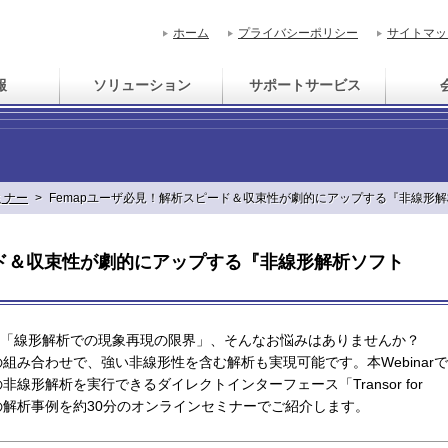
ホーム
プライバシーポリシー
サイトマッ
報
ソリューション
サポートサービス
ミナー
>
Femapユーザ必見！解析スピード＆収束性が劇的にアップする『非線形解
ード＆収束性が劇的にアップする『非線形解析ソフト
「線形解析での現象再現の限界」、そんなお悩みはありませんか？
A」の組み合わせで、強い非線形性を含む解析も実現可能です。
本Webinarで
の非線形解析を実行できるダイレクトインターフェース「Transor for
ではの解析事例を約30分のオンラインセミナーでご紹介します。