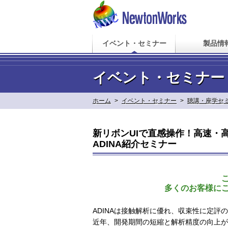
イベント・セミナー
製品情
イベント・セミナー
ホーム
>
イベント・セミナー
>
聴講・座学セ
新リボンUIで直感操作！高速・
ADINA紹介セミナー
多くのお客様に
ADINAは接触解析に優れ、収束性に定
近年、開発期間の短縮と解析精度の向上が