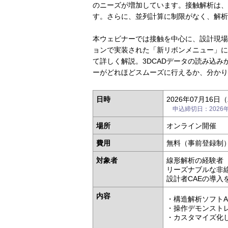
のニーズが増加しています。接触解析は、
す。さらに、並列計算に制限がなく、解析
本ウェビナーでは接触を中心に、設計現場
ョンで実装された「新リボンメニュー」に
て詳しく解説。3DCADデータの読み込
ーがどれほどスムーズに行えるか、分かり
日時
2026年07月16日（
申込締切日：2026年0
場所
オンライン開催
費用
無料（事前登録制
対象者
線形解析の経験者
リーズナブルな非
設計者CAEの導入
内容
・構造解析ソフトA
・操作デモンスト
・カスタマイズ化