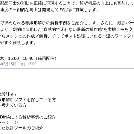
部品同士の挙動を正確に再現することで、解析精度の向上にも寄与しま
速度の圧倒的な向上は開発期間の短縮に貢献します。
で求められる非線形解析の解析事例をご紹介します。さらに、最新バー
より、劇的に進化した"直感的で迷わない最新の操作感"を実機デモを交
みからメッシュの作成／解析、そしてポスト処理にいたる一連のワークフ
やすく解説します。
木）15:00 - 15:40（録画配信）
7月15日（水）17:00
）
（設計者）
線形解析ソフトを探している方
を考えている方
DINAによる解析事例のご紹介
レーション
した設計ツールのご紹介