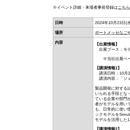
※イベント詳細・来場者事前登録は
こちら
日時
2024年10月23日(水
場所
ポートメッセなご
内容
【出展情報】
出展ブース：モ
※当社出展ペー
【講演情報1】
講演日時
：10月
講演内容：「ジェ
製品開発に対する
いられる手段とな
ている企業や部門
者がモデルを用い
も、日常的に使い慣
ックモデルをSimul
モデルを活用した
【講演情報2】