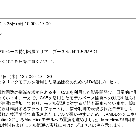
)～25日(金) 10:00～17:00
や
デルベース特別出展エリア
ブースNo.N11-52MBD1
ジは
こちら
をご覧ください。
24日（木）13：00～13：30
ネリックモデルを活用した製品開発のための1D検討プロセス」
試作回数の削減が求められる中、CAEを利用した製品開発は、日常的に
っています。一方で、CAEを活用したモデルベース開発への対応を迫ら
が急激に増加しており、モデル流通に対する期待も高まっています。設
て設計検討するプラットフォームは、信号制御で表現されたモデルより
れた物理情報で表現されたモデルが扱いやすいため、JAMBEのジェネ
ationXによるModelicaモデルへの置換を進めました。Modelicaの非因果
1D検討およびモデル流通の実現に向けたプロセスの例を示します。