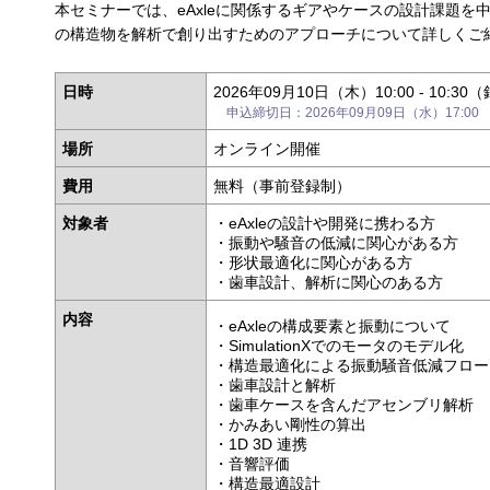
本セミナーでは、eAxleに関係するギアやケースの設計課題
の構造物を解析で創り出すためのアプローチについて詳しくご
日時
2026年09月10日（木）10:00 - 10:3
申込締切日：2026年09月09日（水）17:00
場所
オンライン開催
費用
無料（事前登録制）
対象者
・eAxleの設計や開発に携わる方
・振動や騒音の低減に関心がある方
・形状最適化に関心がある方
・歯車設計、解析に関心のある方
内容
・eAxleの構成要素と振動について
・SimulationXでのモータのモデル化
・構造最適化による振動騒音低減フロー
・歯車設計と解析
・歯車ケースを含んだアセンブリ解析
・かみあい剛性の算出
・1D 3D 連携
・音響評価
・構造最適設計