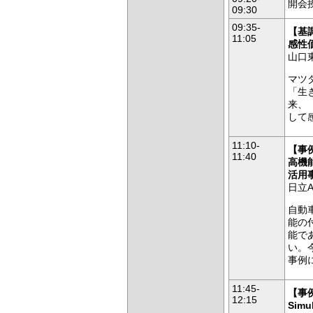
開会
09:30
09:35-
【基
11:05
感性
山口
マツダ
「生
来、
して
11:10-
【事
11:40
高機
活用
日立
自動
能の
能で
い。
事例
11:45-
【
事
12:15
Si