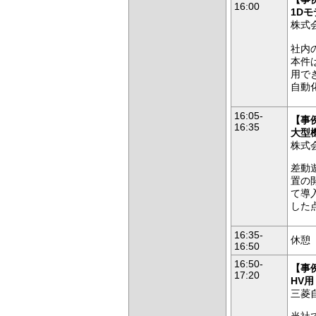
16:00
1D
株式
社内
本件
用で
自動
16:05-
【事
16:35
大型機
株式
差動
置の
て導
した
16:35-
休憩
16:50
16:50-
【
事
17:20
HV
三菱