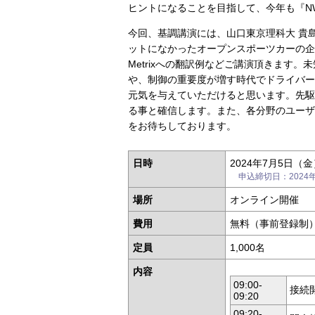
ヒントになることを目指して、今年も『NWC 
今回、基調講演には、山口東京理科大 貴
ットになかったオープンスポーツカーの企
Metrixへの翻訳例などご講演頂きます
や、制御の重要度が増す時代でドライバー
元気を与えていただけると思います。先駆
る事と確信します。また、各分野のユーザ
をお待ちしております。
日時
2024年7月5日（金
申込締切日：2024年7
場所
オンライン開催
費用
無料（事前登録制
定員
1,000名
内容
09:00-
接続
09:20
09:20-