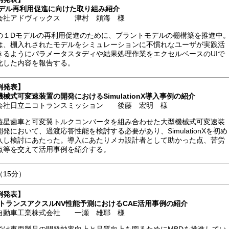
モデル再利用促進に向けた取り組み紹介
会社アドヴィックス 津村 頼海 様
の１Dモデルの再利用促進のために、プラントモデルの棚構築を推進中
は、棚入れされたモデルをシミュレーションに不慣れなユーザが実践活
きるようにパラメータスタディや結果処理作業をエクセルベースのUIで
化した内容を報告する。
例発表】
械式可変速装置の開発におけるSimulationX導入事例の紹介
会社日立ニコトランスミッション 後藤 宏明 様
遊星歯車と可変翼トルクコンバータを組み合わせた大型機械式可変速装
開発において、過渡応答性能を検討する必要があり、SimulationXを初め
入し検討にあたった。導入にあたりメカ設計者として助かった点、苦労
点等を交えて活用事例を紹介する。
（15分）
例発表
】
用トランスアクスルNV性能予測におけるCAE活用事例の紹介
自動車工業株式会社 一瀬 雄耶 様