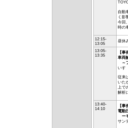
TO
自動
く影
今回
時の
12:15-
昼休
13:05
13:05-
【
事
13:35
車両
～フ
いす
従来
いた
上で
解析
13:40-
【事
14:10
電動
ーモ
サン