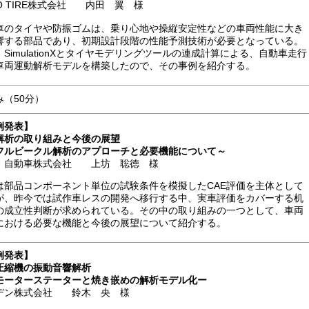
YO TIRE株式会社 内田 翼 様
車のタイヤや防振ゴムは、乗り心地や操縦安定性などの車両性能に大き
響する部品であり、初期設計段階の性能予測技術が必要となっている。
、SimulationXとタイヤモデリングツールの連成計算による、自動車走行
車両運動解析モデルを構築したので、その事例を紹介する。
み（50分）
例発表
】
解析の取り組みと今後の展望
ルビークル解析のアプローチと必要機能について～
ゞ自動車株式会社 上坊 聡徳 様
は部品コンポーネント単位の試験条件を模擬したCAE評価を主体として
が、昨今では試作車レスの開発へ移行する中、実車評価をカバーする机
の成立性判断が求められている。その中の取り組みの一つとして、車両
における必要な機能と今後の展望について紹介する。
例発表】
圧縮機の振動音響解析
ーターステーターと焼き嵌めの解析モデル化ー
デン株式会社 鈴木 央 様