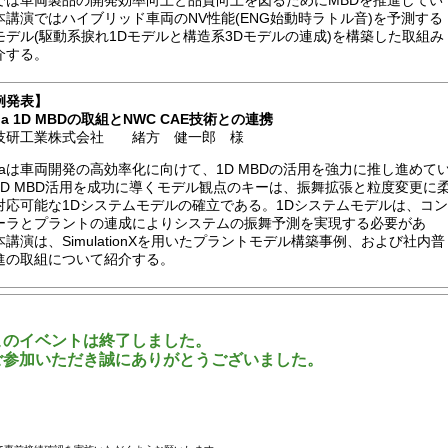
では車両製品の開発効率向上と品質向上を図るためにMBDを推進してい
本講演ではハイブリッド車両のNV性能(ENG始動時ラトル音)を予測する
モデル(駆動系捩れ1Dモデルと構造系3Dモデルの連成)を構築した取組み
介する。
例発表
】
da 1D MBDの取組とNWC CAE技術との連携
技研工業株式会社 緒方 健一郎 様
ndaは車両開発の高効率化に向けて、1D MBDの活用を強力に推し進めて
1D MBD活用を成功に導くモデル観点のキーは、振舞拡張と粒度変更に
対応可能な1Dシステムモデルの確立である。1Dシステムモデルは、コン
ーラとプラントの連成によりシステムの振舞予測を実現する必要があ
本講演は、SimulationXを用いたプラントモデル構築事例、および社内普
進の取組について紹介する。
このイベントは終了しました。
ご参加いただき誠にありがとうございました。
。