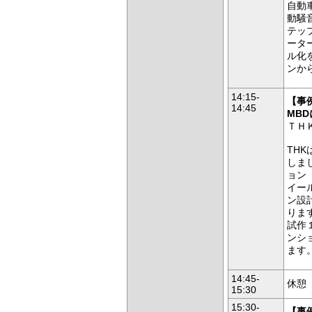
自動
動騒
テッ
ータ
ル化
ンか
14:15-
【事
14:45
MB
ＴＨ
TH
しま
ョン
イー
ン設
りま
試作
ンシ
ます
14:45-
休憩
15:30
15:30-
【事