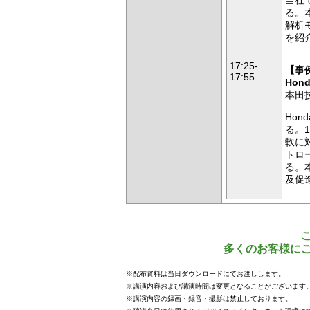
当社
る。
解析
を紹
17:25-
【
事
17:55
Hon
本田
Ho
る。
軟に
トロ
る。
及促
多くのお客様に
※配布資料は当日ダウンロードにてお渡しします。
※講演内容および講演時間は変更となることがございます
※講演内容の録画・録音・撮影は禁止しております。