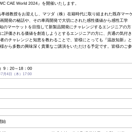
CAE World 2024』を開催いたします。
島孝雄教授をお迎えし、マツダ（株）在籍時代に取り組まれた既存マー
画開発の秘話や、その車両開発で大切にされた感性価値から感性工学
。未知のマーケットを目指して新製品開発にチャレンジするエンジニアの方
に評価される価値を創造しようとするエンジニアの方に、共通の気付き
者のチャレンジと知恵を教わることで、皆様にとっても『温故知新』と
様から多数の興味深く貴重なご講演をいただける予定です。皆様のご参
）9：20～18：00
月4日（木）17:00
）
開始