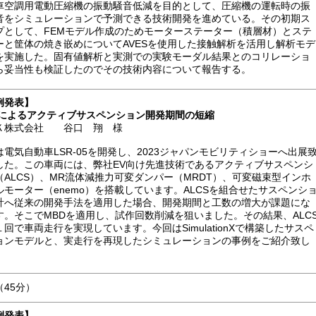
車空調用電動圧縮機の振動騒音低減を目的として、圧縮機の運転時の振
音をシミュレーションで予測できる技術開発を進めている。その初期ス
プとして、FEMモデル作成のためモーターステーター（積層材）とステ
ーと筐体の焼き嵌めについてAVESを使用した接触解析を活用し解析モデ
を実施した。固有値解析と実測での実験モーダル結果とのコリレーショ
ら妥当性も検証したのでその技術内容について報告する。
例発表】
Dによるアクティブサスペンション開発期間の短縮
Ｋ株式会社 谷口 翔 様
Kは電気自動車LSR-05を開発し、2023ジャパンモビリティショーへ出展
した。この車両には、弊社EV向け先進技術であるアクティブサスペンシ
（ALCS）、MR流体減推力可変ダンパー（MRDT）、可変磁束型インホ
ルモーター（enemo）を搭載しています。ALCSを組合せたサスペンシ
計へ従来の開発手法を適用した場合、開発期間と工数の増大が課題にな
す。そこでMBDを適用し、試作回数削減を狙いました。その結果、ALC
１回で車両走行を実現しています。今回はSimulationXで構築したサスペ
ョンモデルと、実走行を再現したシミュレーションの事例をご紹介致し
。
（45分）
例発表】