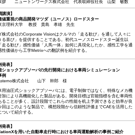
挨拶
ニュートンワークス株式会社 代表取締役社長 山梨 敏数
調講演】
価値重視の商品開発マツダ（ユーノス）ロードスター
東京理科大学 教授 貴島 孝雄 先生
株式会社のCorporate Visionはクルマの「走る歓び」を通して人々に
きる喜び」を提供することである。初代ユーノスロードスター誕生以
「走る歓び」感性価値「人馬一体」如何に具現化したか、感性工学を通
感性価値から工学Metrixへの翻訳例を紹介する。
例発表】
能ショックアブソーバの先行開発における車両シミュレーション
事例
Astemo株式会社 山下 幹郎 様
車用油圧式ショックアブソーバには、電子制御ではなく、特殊なメカ機
付加により高機能化した製品がある。開発目標は官能指標を含む車両性
あることが多く、設計段階でこれらの性能を机上予測できると効率が良
今回はこのような製品で、構想段階から信頼性評価までCAEを活用した
について紹介する。
例発表
】
mulationXを用いた自動車走行時における車両運動解析の事例ご紹介