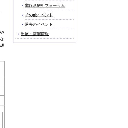
非線形解析フォーラム
ケ
その他イベント
過去のイベント
や
出展・講演情報
な
加