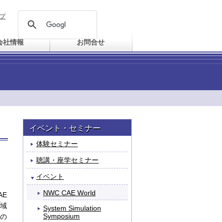
プ
会社情報
お問合せ
イベント・セミナー
体験セミナー
聴講・座学セミナー
イベント
NWC CAE World
AE
域
System Simulation
Symposium
計の