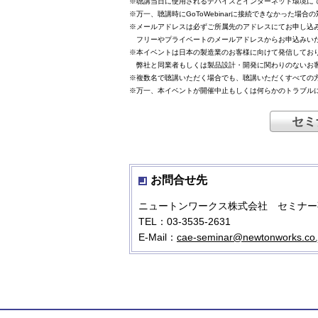
※聴講当日に使用されるデバイスとインターネット環境に
※万一、聴講時にGoToWebinarに接続できなかった場
※メールアドレスは必ずご所属先のアドレスにてお申し込
フリーやプライベートのメールアドレスからお申込みいた
※本イベントは日本の製造業のお客様に向けて発信してお
弊社と同業者もしくは製品設計・開発に関わりのないお客
※複数名で聴講いただく場合でも、聴講いただくすべての
※万一、本イベントが開催中止もしくは何らかのトラブル
セミ
お問合せ先
ニュートンワークス株式会社 セミナー
TEL：03-3535-2631
E-Mail：
cae-seminar@newtonworks.co.