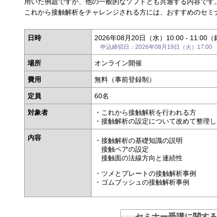
用いた例題ですが、他の一般的なソフトとも共通する内容です
これから接触解析をチャレンジされる方には、おすすめのセミ
日時
2026年08月20日（水）10:00 - 11:0
申込締切日：2026年08月19日（火）17:00
場所
オンライン開催
費用
無料（事前登録制）
定員
60名
対象者
・これから接触解析を行われる方
・接触解析の設定について改めて整理し
内容
・接触解析の基礎知識の説明
接触ペアの設定
接触面の法線方向と連続性
・ツメとプレートの接触解析事例
・ゴムブッシュの接触解析事例
セミナー受講に関す