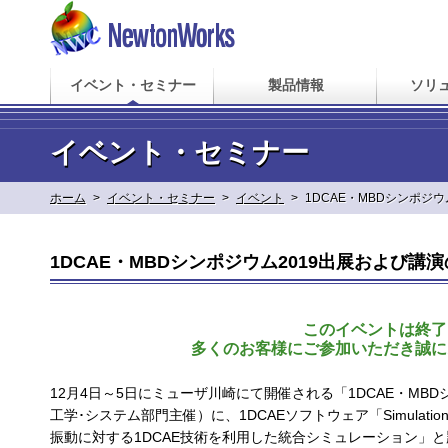
イベント・セミナー
製品情報
ソリ
イベント・セミナー
ホーム
>
イベント・セミナー
>
イベント
>
1DCAE・MBDシンポジ
1DCAE・MBDシンポジウム2019出展および講
このイベントは終了
多くのお客様にご参加いただき誠に
12月4日～5日に
ミューザ川崎
にて開催される「1DCAE・MBD
工学･システム部門主催）
に、1DCAEソフトウェア「Simul
振動に対する1DCAE技術を利用した統合シミュレーション」