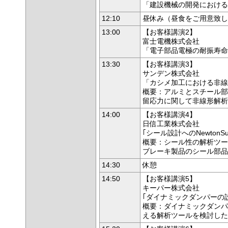
「建設機械の開発における
12:10
昼休み（昼食をご用意致し
13:00
【お客様講演2】
富士電機株式会社
「電子部品電極の耐振寿命
13:30
【お客様講演3】
サンデン株式会社
「カシメ加工における非線
概要：アルミとスチール部
留応力に関して非線形解析
14:00
【お客様講演4】
日信工業株式会社
｢シール設計へのNewtonSu
概要：シール性の解析ツール
ブレーキ製品のシール部品
14:30
休憩
14:50
【お客様講演5】
キーパー株式会社
｢ダイナミックダンパーの
概要：ダイナミックダンパ
える解析ツールを検討した