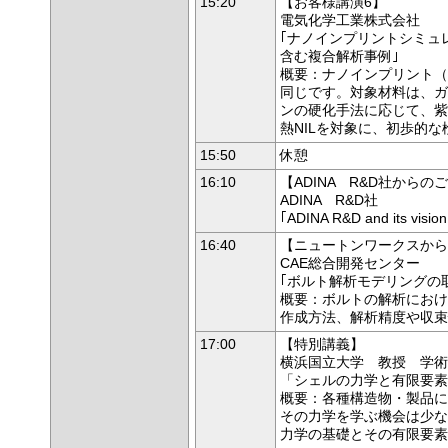
15:20
【お客様講演6】
電気化学工業株式会社
｢ナノインプリントシミュ
含む複合解析事例｣
概要：ナノインプリント（
同じです。対象材料は、ガ
ンの硬化手法に応じて、紫外
熱NILを対象に、初歩的
15:50
休憩
16:10
【ADINA R&D社からの
ADINA R&D社
｢ADINA R&D and its vision
16:40
【ニュートンワークスから
CAE総合開発センター
｢ボルト解析モデリングの
概要：ボルトの解析におけ
作成方法、解析精度や収束
17:00
【特別講義】
横浜国立大学 教授 学術
「シェルの力学と有限要素
概要：各種構造物・製品に
その力学を学ぶ機会は少な
力学の基礎とその有限要素