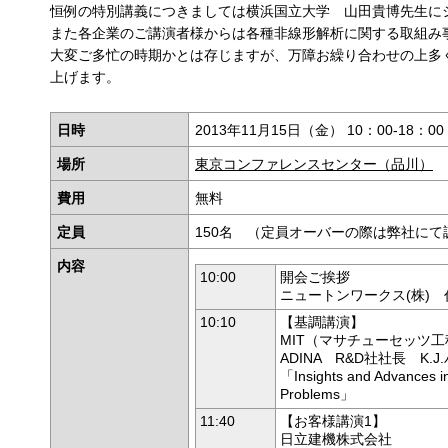
恒例の特別講義につきましては横浜国立大学 山田貴博先生に
また各企業のご講演者様からは各種非線形解析に関する取組み
大変ご多忙の時期かとは存じますが、万障お繰り合わせの上多
上げます。
日時
2013年11月15日（金） 10：00-18：00 
場所
東京コンファレンスセンター（品川）
費用
無料
定員
150名 （定員オーバーの際は弊社に
内容
10:00
開会ご挨拶
ニュートンワークス(株) 代
10:10
【基調講演】
MIT（マサチューセッツ
ADINA R&D社社長 K.
「Insights and Advances in 
Problems」
11:40
【お客様講演1】
日立建機株式会社