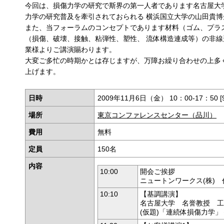
今回は、損傷力学の研究で斯界の第一人者であります名古屋大
力学の研究普及を牽引されておられる 横浜国立大学の山田貴
また、当フォーラムのコンセプトであります材料（ゴム、プラ
（損傷、破壊、接触、粘弾性、塑性、 流体構造連成等）の非線
業様よりご講演賜わります。
大変ご多忙の時期かとは存じますが、万障お繰り合わせの上多
上げます。
日時
2009年11月6日（金） 10：00-17：50 
場所
東京コンファレンスセンター（品川）
費用
無料
定員
150名
内容
10:00
開会ご挨拶
ニュートンワークス(株) 
10:10
【基調講演】
名古屋大学 名誉教授 工
(仮題)「連続体損傷力学