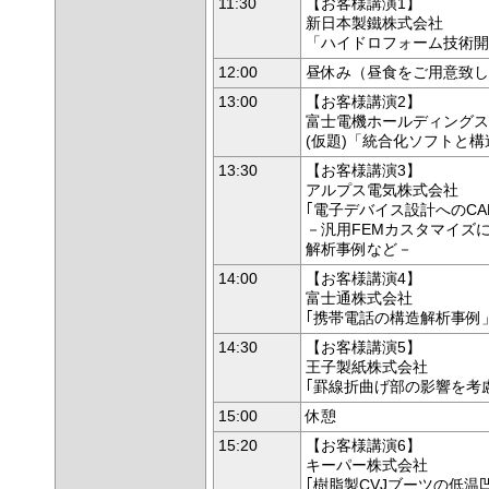
11:30
【お客様講演1】
新日本製鐵株式会社
「ハイドロフォーム技術開
12:00
昼休み（昼食をご用意致し
13:00
【お客様講演2】
富士電機ホールディングス
(仮題)「統合化ソフトと
13:30
【お客様講演3】
アルプス電気株式会社
｢電子デバイス設計へのCA
－汎用FEMカスタマイズ
解析事例など－
14:00
【お客様講演4】
富士通株式会社
｢携帯電話の構造解析事例
14:30
【お客様講演5】
王子製紙株式会社
｢罫線折曲げ部の影響を考
15:00
休憩
15:20
【お客様講演6】
キーパー株式会社
｢樹脂製CVJブーツの低温