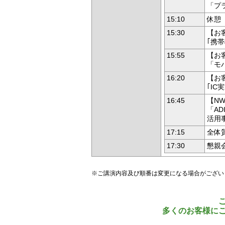
「プ
15:10
休憩
15:30
【お
｢携
15:55
【お
「モ
16:20
【お
｢I
16:45
【N
「A
活用
17:15
全体
17:30
懇親
※ご講演内容及び順番は変更になる場合がござい
多くのお客様に