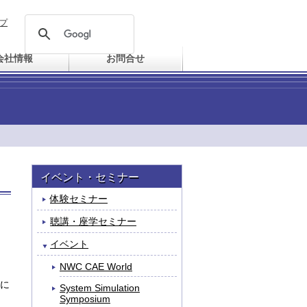
プ
会社情報
お問合せ
イベント・セミナー
体験セミナー
聴講・座学セミナー
イベント
NWC CAE World
に
System Simulation
Symposium