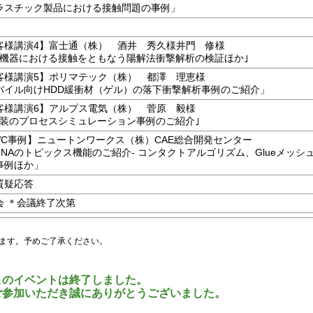
ラスチック製品における接触問題の事例」
客様講演4】富士通（株） 酒井 秀久様井門 修様
帯機器における接触をともなう陽解法衝撃解析の検証ほか｣
客様講演5】ポリマテック（株） 都澤 理恵様
バイル向けHDD緩衝材（ゲル）の落下衝撃解析事例のご紹介」
客様講演6】アルプス電気（株） 菅原 毅様
C実装のプロセスシミュレーション事例のご紹介｣
WC事例】ニュートンワークス（株）CAE総合開発センター
DINAのトピックス機能のご紹介- コンタクトアルゴリズム、Glueメッシ
事例ほか」
質疑応答
会 ＊会議終了次第
ます。予めご了承ください。
このイベントは終了しました。
ご参加いただき誠にありがとうございました。