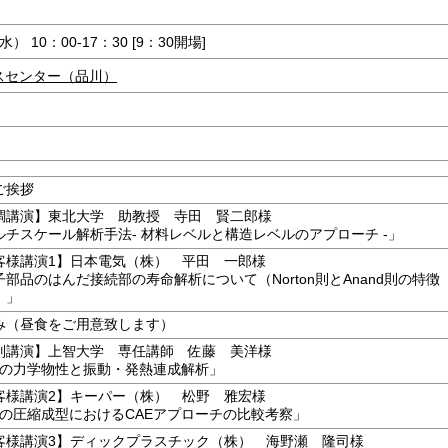
水） 10：00-17：30 [9：30開場]
スセンター（品川）
ご挨拶
調講演】東北大学 助教授 寺田 賢二郎様
ルチスケール解析手法- 材料レベルと構造レベルのアプローチ -」
客様講演1】日本電気（株） 平田 一郎様
子部品のはんだ接続部の寿命解析について（Norton則とAnand則の特徴
）」
み（昼食をご用意致します）
別講演】上智大学 専任講師 佐藤 美洋様
ムの力学物性と振動・発熱連成解析」
客様講演2】キーパー（株） 松野 雅宏様
ムの圧縮成型におけるCAEアプローチの比較考察」
客様講演3】ディックプラスチック（株） 海野瀬 隆司様