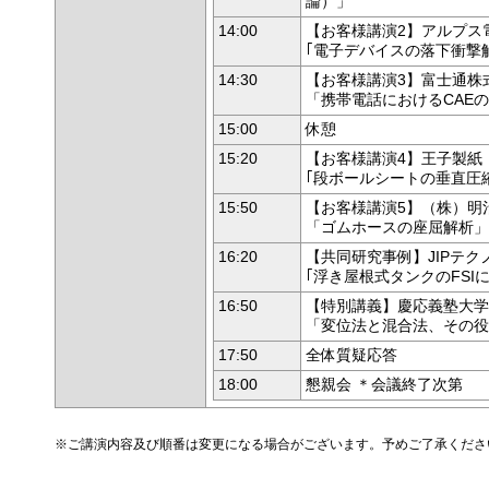
論）」
14:00
【お客様講演2】アルプス
｢電子デバイスの落下衝撃
14:30
【お客様講演3】富士通株
「携帯電話におけるCAE
15:00
休憩
15:20
【お客様講演4】王子製紙
｢段ボールシートの垂直圧
15:50
【お客様講演5】（株）明
「ゴムホースの座屈解析」
16:20
【共同研究事例】JIPテ
｢浮き屋根式タンクのFS
16:50
【特別講義】慶応義塾大学
「変位法と混合法、その役
17:50
全体質疑応答
18:00
懇親会 ＊会議終了次第
※ご講演内容及び順番は変更になる場合がございます。予めご了承くださ