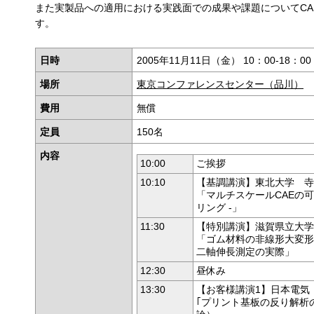
また実製品への適用における実践面での成果や課題についてC
す。
日時
2005年11月11日（金） 10：00-18：00 
場所
東京コンファレンスセンター（品川）
費用
無償
定員
150名
内容
10:00
ご挨拶
10:10
【基調講演】東北大学 寺
「マルチスケールCAEの可
リング -」
11:30
【特別講演】滋賀県立大学
「ゴム材料の非線形大変形
二軸伸長測定の実際」
12:30
昼休み
13:30
【お客様講演1】日本電気
｢プリント基板の反り解析