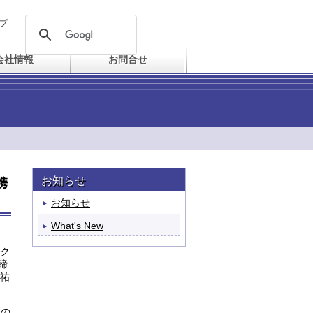
プ
会社情報
お問合せ
お知らせ
携
お知らせ
What's New
ク
締
祐
ツの