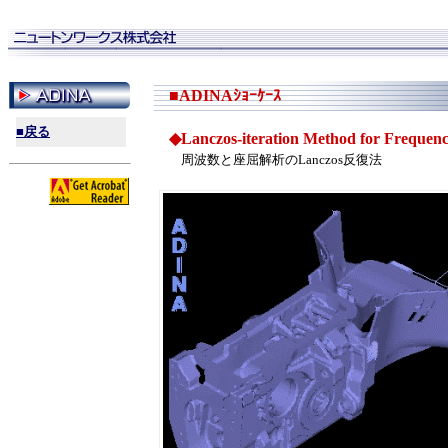
■
ADINAｼｮｰｹｰｽ
■戻る
◆Lanczos-iteration Method for Frequency
周波数と座屈解析のLanczos反復法